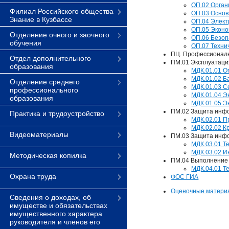
ОП.02 Орган
Филиал Российского общества
ОП.03 Основ
Знание в Кузбассе
ОП.04 Элект
ОП.05 Эконо
Отделение очного и заочного
ОП.06 Безоп
обучения
ОП.07 Техни
ПЦ. Профессионал
Отдел дополнительного
ПМ.01 Эксплуатаци
образования
МДК.01.01 
МДК.01.02 Б
Отделение среднего
МДК.01.03 С
профессионального
МДК.01.04 Э
образования
МДК.01.05 Э
ПМ.02 Защита инфо
Практика и трудоустройство
МДК.02.01 П
МДК.02.02 К
Видеоматериалы
ПМ.03 Защита инфо
МДК.03.01 Т
МДК.03.02 И
Методическая копилка
ПМ.04 Выполнение 
МДК.04.01 Т
Охрана труда
ФОС ГИА
Оценочные матери
Сведения о доходах, об
имуществе и обязательствах
имущественного характера
руководителя и членов его