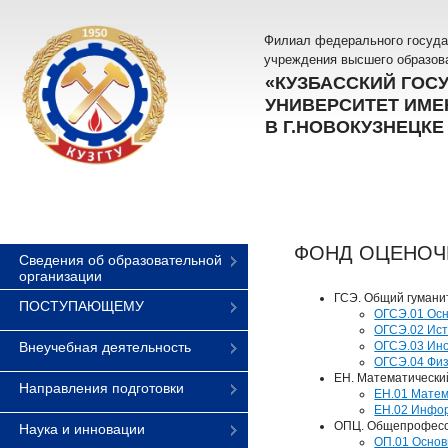
Филиал федерального госуда
учреждения высшего образов
«КУЗБАССКИЙ ГОС
УНИВЕРСИТЕТ ИМЕН
В Г.НОВОКУЗНЕЦКЕ
ФОНД ОЦЕНОЧН
Сведения об образовательной
организации
ГСЭ. Общий гумани
ПОСТУПАЮЩЕМУ
ОГСЭ.01 Ос
ОГСЭ.02 Ис
Внеучебная деятельность
ОГСЭ.03 Ино
ОГСЭ.04 Физ
ЕН. Математически
Направления подготовки
ЕН.01 Матем
ЕН.02 Инфо
ОПЦ. Общепрофесс
Наука и инновации
ОП.01 Осно