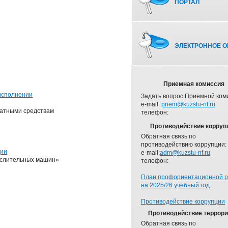
ПОРТАЛ
ЭЛЕКТРОННОЕ О
и
Приемная комиссия
исполнении
Задать вопрос Приемной ком
e-mail:
priem@kuzstu-nf.ru
ратными средствам
телефон:
Противодействие корруп
Обратная связь по
противодействию коррупции:
ции
e-mail:
adm@kuzstu-nf.ru
ислительных машин»
телефон:
План профориентационной 
на 2025/26 учебный год
Противодействие коррупции
Противодействие террор
Обратная связь по