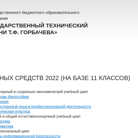
рственного бюджетного образовательного
ания
УДАРСТВЕННЫЙ ТЕХНИЧЕСКИЙ
И Т.Ф. ГОРБАЧЕВА»
ЫХ СРЕДСТВ 2022 (НА БАЗЕ 11 КЛАССОВ)
тарный и социально-экономический учебный цикл
новы философии
тория
странный язык в профессиональной деятельности
ическая культура
й и общий естественнонаучный учебный цикл
атика
рматика
иональный цикл
вы информационной безопасности