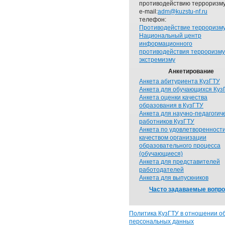
противодействию терроризму
e-mail:
adm@kuzstu-nf.ru
телефон:
Противодействие терроризм
Национальный центр
информационного
противодействия терроризму
экстремизму
Анкетирование
Анкета абитуриента КузГТУ
Анкета для обучающихся Куз
Анкета оценки качества
образования в КузГТУ
Анкета для научно-педагогич
работников КузГТУ
Анкета по удовлетворенност
качеством организации
образовательного процесса
(обучающиеся)
Анкета для представителей
работодателей
Анкета для выпускников
Часто задаваемые вопр
Политика КузГТУ в отношении о
персональных данных