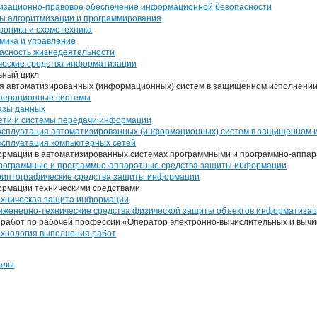
изационно-правовое обеспечение информационной безопасности
ы алгоритмизации и программирования
роника и схемотехника
мика и управление
асность жизнедеятельности
ческие средства информатизации
ьный цикл
я автоматизированных (информационных) систем в защищённом исполнени
Операционные системы
азы данных
ети и системы передачи информации
ксплуатация автоматизированных (информационных) систем в защищенном 
ксплуатация компьютерных сетей
рмации в автоматизированных системах программными и программно-аппа
рограммные и программно-аппаратные средства защиты информации
риптографические средства защиты информации
рмации техническими средствами
ехническая защита информации
нженерно-технические средства физической защиты объектов информатиза
работ по рабочей профессии «Оператор электронно-вычислительных и выч
ехнология выполнения работ
алы