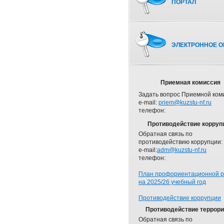
ПОРТАЛ
ЭЛЕКТРОННОЕ О
Приемная комиссия
Задать вопрос Приемной ком
e-mail:
priem@kuzstu-nf.ru
телефон:
Противодействие корруп
Обратная связь по
противодействию коррупции:
e-mail:
adm@kuzstu-nf.ru
телефон:
План профориентационной 
на 2025/26 учебный год
Противодействие коррупции
Противодействие террор
Обратная связь по