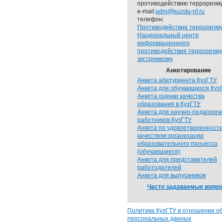
противодействию терроризму
e-mail:
adm@kuzstu-nf.ru
телефон:
Противодействие терроризм
Национальный центр
информационного
противодействия терроризму
экстремизму
Анкетирование
Анкета абитуриента КузГТУ
Анкета для обучающихся Куз
Анкета оценки качества
образования в КузГТУ
Анкета для научно-педагогич
работников КузГТУ
Анкета по удовлетворенност
качеством организации
образовательного процесса
(обучающиеся)
Анкета для представителей
работодателей
Анкета для выпускников
Часто задаваемые вопр
Политика КузГТУ в отношении о
персональных данных