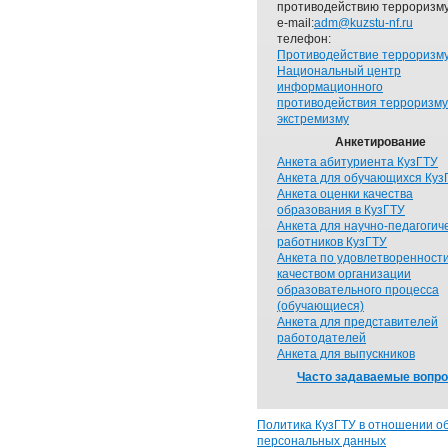
противодействию терроризму
e-mail:
adm@kuzstu-nf.ru
телефон:
Противодействие терроризм
Национальный центр
информационного
противодействия терроризму
экстремизму
Анкетирование
Анкета абитуриента КузГТУ
Анкета для обучающихся Куз
Анкета оценки качества
образования в КузГТУ
Анкета для научно-педагогич
работников КузГТУ
Анкета по удовлетворенност
качеством организации
образовательного процесса
(обучающиеся)
Анкета для представителей
работодателей
Анкета для выпускников
Часто задаваемые вопр
Политика КузГТУ в отношении о
персональных данных