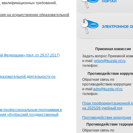
ПОРТАЛ
, квалификационных требований,
зия на осуществление образовательной
ЭЛЕКТРОННОЕ О
Приемная комиссия
й Федерации» (ред. от 29.07.2017)
Задать вопрос Приемной ком
e-mail:
priem@kuzstu-nf.ru
телефон:
Противодействие корруп
бразовательной деятельности по
Обратная связь по
противодействию коррупции:
e-mail:
adm@kuzstu-nf.ru
телефон:
План профориентационной 
на 2025/26 учебный год
ым профессиональным программам в
ния «Кузбасский государственный
Противодействие коррупции
Противодействие террор
Обратная связь по