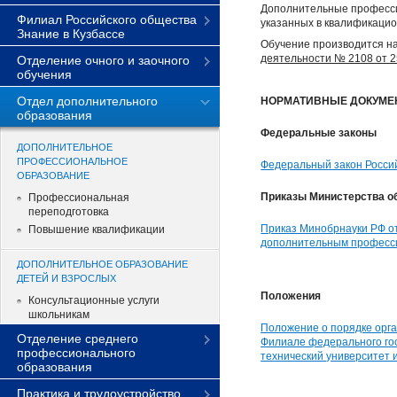
Дополнительные професси
Филиал Российского общества
указанных в квалификаци
Знание в Кузбассе
Обучение производится н
деятельности № 2108 от 25
Отделение очного и заочного
обучения
Отдел дополнительного
НОРМАТИВНЫЕ ДОКУМЕ
образования
Федеральные законы
ДОПОЛНИТЕЛЬНОЕ
ПРОФЕССИОНАЛЬНОЕ
Федеральный закон Россий
ОБРАЗОВАНИЕ
Приказы Министерства об
Профессиональная
переподготовка
Приказ Минобрнауки РФ от
Повышение квалификации
дополнительным професс
ДОПОЛНИТЕЛЬНОЕ ОБРАЗОВАНИЕ
ДЕТЕЙ И ВЗРОСЛЫХ
Положения
Консультационные услуги
школьникам
Положение о порядке орг
Отделение среднего
Филиале федерального го
профессионального
технический университет и
образования
Практика и трудоустройство