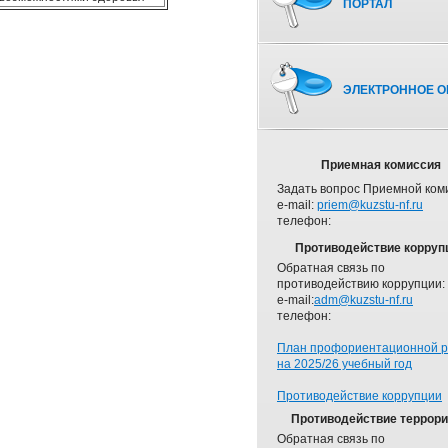
ПОРТАЛ
ЭЛЕКТРОННОЕ О
Приемная комиссия
Задать вопрос Приемной ком
e-mail:
priem@kuzstu-nf.ru
телефон:
Противодействие корруп
Обратная связь по
противодействию коррупции:
e-mail:
adm@kuzstu-nf.ru
телефон:
План профориентационной 
на 2025/26 учебный год
Противодействие коррупции
Противодействие террор
Обратная связь по