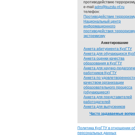
противодействию терроризму
e-mail:
adm@kuzstu-nf.ru
телефон:
Противодействие терроризм
Национальный центр
информационного
противодействия терроризму
экстремизму
Анкетирование
Анкета абитуриента КузГТУ
Анкета для обучающихся Куз
Анкета оценки качества
образования в КузГТУ
Анкета для научно-педагогич
работников КузГТУ
Анкета по удовлетворенност
качеством организации
образовательного процесса
(обучающиеся)
Анкета для представителей
работодателей
Анкета для выпускников
Часто задаваемые вопр
Политика КузГТУ в отношении о
персональных данных