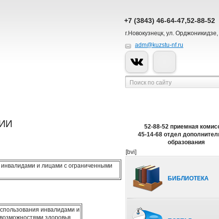
+7 (3843) 46-64-47,52-88-52
г.Новокузнецк, ул. Орджоникидзе,
adm@kuzstu-nf.ru
ИИ
52-88-52 приемная комис
45-14-68 отдел дополнител
образования
[bvi]
 инвалидами и лицами с ограниченными
БИБЛИОТЕКА
использования инвалидами и
 возможностями здоровья