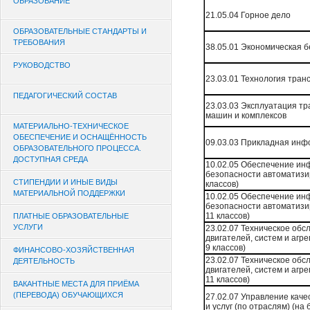
ОБРАЗОВАНИЕ
21.05.04 Горное дело
ОБРАЗОВАТЕЛЬНЫЕ СТАНДАРТЫ И
ТРЕБОВАНИЯ
38.05.01 Экономическая 
РУКОВОДСТВО
23.03.01 Технология тра
ПЕДАГОГИЧЕСКИЙ СОСТАВ
23.03.03 Эксплуатация т
машин и комплексов
МАТЕРИАЛЬНО-ТЕХНИЧЕСКОЕ
ОБЕСПЕЧЕНИЕ И ОСНАЩЁННОСТЬ
09.03.03 Прикладная инф
ОБРАЗОВАТЕЛЬНОГО ПРОЦЕССА.
ДОСТУПНАЯ СРЕДА
10.02.05 Обеспечение и
безопасности автоматизи
СТИПЕНДИИ И ИНЫЕ ВИДЫ
классов)
МАТЕРИАЛЬНОЙ ПОДДЕРЖКИ
10.02.05 Обеспечение и
безопасности автоматизи
11 классов)
ПЛАТНЫЕ ОБРАЗОВАТЕЛЬНЫЕ
УСЛУГИ
23.02.07 Техническое обс
двигателей, систем и агр
9 классов)
ФИНАНСОВО-ХОЗЯЙСТВЕННАЯ
23.02.07 Техническое обс
ДЕЯТЕЛЬНОСТЬ
двигателей, систем и агр
11 классов)
ВАКАНТНЫЕ МЕСТА ДЛЯ ПРИЁМА
(ПЕРЕВОДА) ОБУЧАЮЩИХСЯ
27.02.07 Управление каче
и услуг (по отраслям) (на 