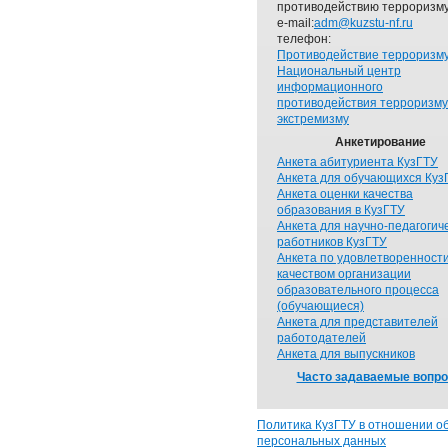
противодействию терроризму
e-mail:
adm@kuzstu-nf.ru
телефон:
Противодействие терроризм
Национальный центр
информационного
противодействия терроризму
экстремизму
Анкетирование
Анкета абитуриента КузГТУ
Анкета для обучающихся Куз
Анкета оценки качества
образования в КузГТУ
Анкета для научно-педагогич
работников КузГТУ
Анкета по удовлетворенност
качеством организации
образовательного процесса
(обучающиеся)
Анкета для представителей
работодателей
Анкета для выпускников
Часто задаваемые вопр
Политика КузГТУ в отношении о
персональных данных