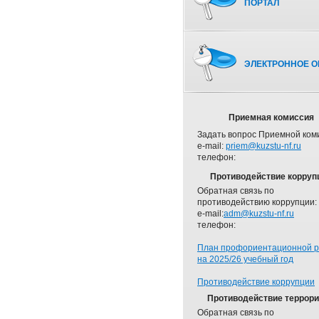
ПОРТАЛ
ЭЛЕКТРОННОЕ О
Приемная комиссия
Задать вопрос Приемной ком
e-mail:
priem@kuzstu-nf.ru
телефон:
Противодействие корруп
Обратная связь по
противодействию коррупции:
e-mail:
adm@kuzstu-nf.ru
телефон:
План профориентационной 
на 2025/26 учебный год
Противодействие коррупции
Противодействие террор
Обратная связь по