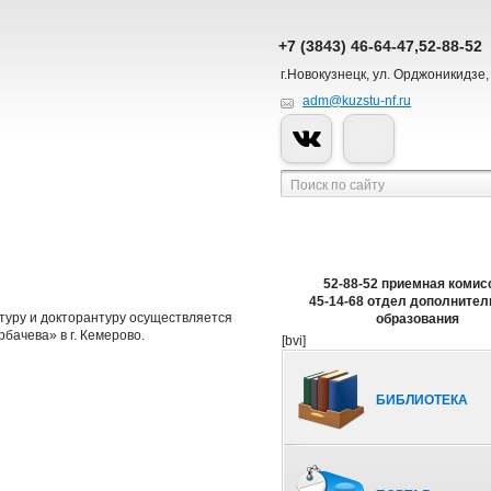
+7 (3843) 46-64-47,52-88-52
г.Новокузнецк, ул. Орджоникидзе,
adm@kuzstu-nf.ru
52-88-52 приемная комис
45-14-68 отдел дополнител
туру и докторантуру осуществляется
образования
бачева» в г. Кемерово.
[bvi]
БИБЛИОТЕКА