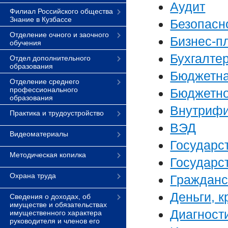
Аудит
Филиал Российского общества
Знание в Кузбассе
Безопасн
Отделение очного и заочного
Бизнес-п
обучения
Бухгалтер
Отдел дополнительного
образования
Бюджетна
Отделение среднего
профессионального
Бюджетно
образования
Внутрифи
Практика и трудоустройство
ВЭД
Видеоматериалы
Государс
Методическая копилка
Государс
Охрана труда
Гражданс
Деньги, к
Сведения о доходах, об
имуществе и обязательствах
Диагност
имущественного характера
руководителя и членов его