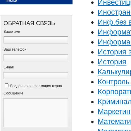
Инвестиц
семьи
Иностран
Инф.без 
ОБРАТНАЯ СВЯЗЬ
Информа
Ваше имя
Информац
Ваш телефон
История 
История
Е-mail
Калькули
Контроль
Введённая информация верна
Корпорат
Сообщение
Криминал
Маркетин
Математи