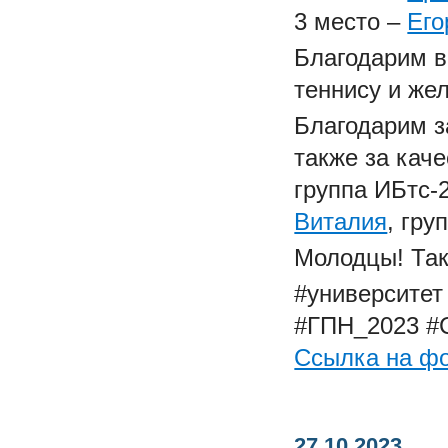
3 место –
Его
Благодарим в
теннису и же
Благодарим з
также за кач
группа ИБтс-2
Виталия
, гру
Молодцы! Так
#университет
#ГПН_2023
#
Ссылка на ф
27.10.2023