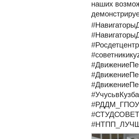
наших возмож
демонстрируе
#Навигаторы
#Навигаторы
#Росдетцент
#советникику
#ДвижениеПе
#ДвижениеПе
#ДвижениеПе
#УчусьвКузба
#РДДМ_ГПО
#СТУДСОВЕ
#НТПП_ЛУЧ