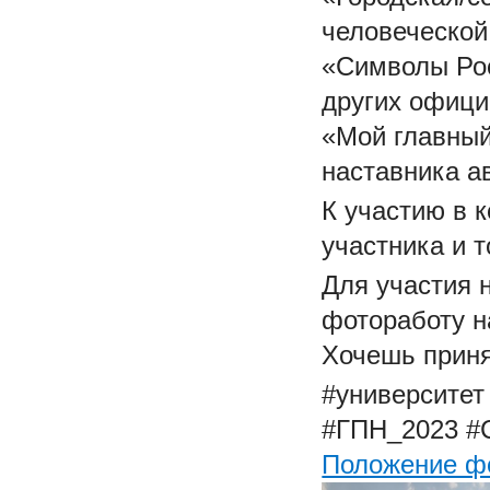
человеческой
«Символы Рос
других офици
«Мой главный
наставника а
К участию в к
участника и 
Для участия 
фотоработу н
Хочешь приня
#университет
#ГПН_2023
#
Положение ф