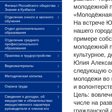
молодежной п
Филиал Российского общества
Знание в Кузбассе
«Молодёжная 
Отделение очного и заочного
обучения
На встрече 
Отдел дополнительного
нашего город
образования
примере собс
Отделение среднего
профессионального
молодежной п
образования
культурное, д
Практика и трудоустройство
Юлия Алексан
Видеоматериалы
следующую со
Методическая копилка
молодежи во 
и волонтерст
Охрана труда
Цель: вовлеч
Сведения о доходах, об
имуществе и обязательствах
числе на раз
имущественного характера
руководителя и членов его
гражданской 