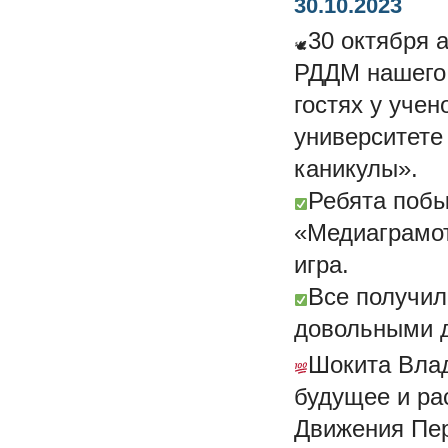
30.10.2023
30 октября 
РДДМ нашего 
гостях у уче
университете
каникулы».
Ребята побы
«Медиаграмот
игра.
Все получил
довольными 
Шокита Влад
будущее и ра
Движения Пер