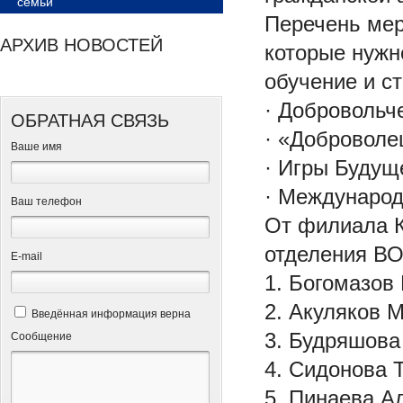
семьи
Перечень мер
АРХИВ НОВОСТЕЙ
которые нужн
обучение и с
· Добровольч
ОБРАТНАЯ СВЯЗЬ
· «Доброволе
Ваше имя
· Игры Будущ
· Международ
Ваш телефон
От филиала К
отделения ВО
Е-mail
1. Богомазов
2. Акуляков 
Введённая информация верна
3. Будряшова
Сообщение
4. Сидонова 
5. Пинаева А