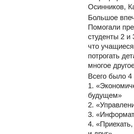
Осинников, К
Большое впеч
Помогали пре
студенты 2 и
что учащиеся
потрогать де
многое другое
Всего было 4
1. «Экономич
будущем»
2. «Управлен
3. «Информат
4. «Приехать
и друг»