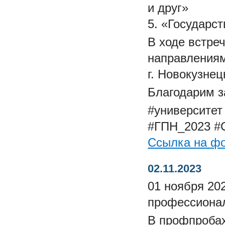
и друг»
5. «Государс
В ходе встре
направлениям
г. Новокузне
Благодарим з
#университет
#ГПН_2023
#
Ссылка на ф
02.11.2023
01 ноября 20
профессионал
В профпробах