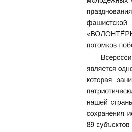
молодёжных 
празднован
фашистской
«ВОЛОНТЁРЫ
потомков поб
Всеросс
является одн
которая зан
патриотичес
нашей стран
сохранения и
89 субъектов