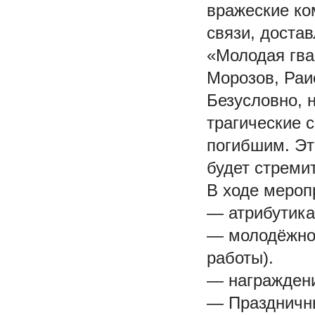
вражеские ко
связи, доста
«Молодая гва
Морозов, Раи
Безусловно, н
трагические 
погибшим. Эт
будет стреми
В ходе мероп
— атрибутика
— молодёжное
работы).
— награждени
— Праздничны