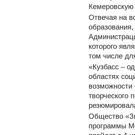
Кемеровскую 
Отвечая на во
образования,
Администраци
которого явл
том числе для
«Кузбасс – о
областях соц
возможности 
творческого 
резюмировала
Общество «Зн
программы Ме