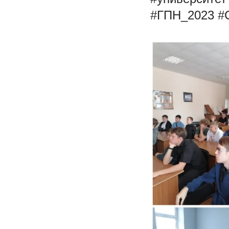
#ГПН_2023
#