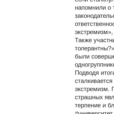
напомнили о 
законодатель
ответственно
экстремизм»,
Также участн
толерантны?»
были соверше
одногруппник
Подводя итог
сталкивается
экстремизм. 
страшных явл
терпение и б
#университет