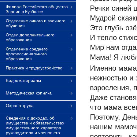
Речки синей 
Филиал Российского общества
Знание в Кузбассе
Мудрой сказк
Отделение очного и заочного
обучения
Это глубь оз
Отдел дополнительного
И тепло стих
образования
Мир нам отда
Отделение среднего
профессионального
Мама! Я любл
образования
Именно мама 
Практика и трудоустройство
нежностью и 
Видеоматериалы
взросления, 
Методическая копилка
Даже становя
Охрана труда
что мама всег
Поэтому, Ден
Сведения о доходах, об
имуществе и обязательствах
нашим мамочк
имущественного характера
руководителя и членов его
повторить, к