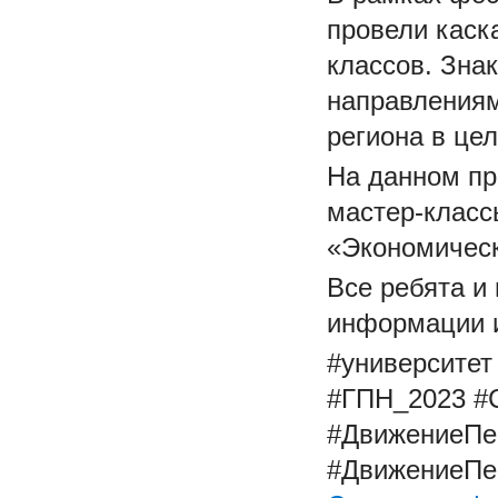
провели каск
классов. Зна
направлениям
региона в це
На данном п
мастер-класс
«Экономическ
Все ребята и
информации и
#университет
#ГПН_2023
#
#ДвижениеПе
#ДвижениеПе