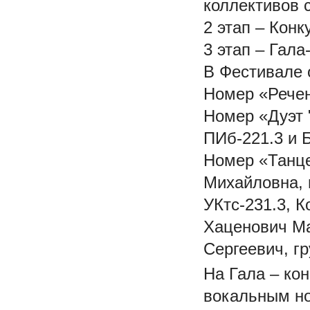
коллективов 
2 этап – Кон
3 этап – Гал
В Фестивале 
Номер «Речен
Номер «Дуэт 
ПИб-221.3 и 
Номер «Танце
Михайловна, 
УКтс-231.3, 
Хаценович Ма
Сергеевич, гр
На Гала – кон
вокальным но