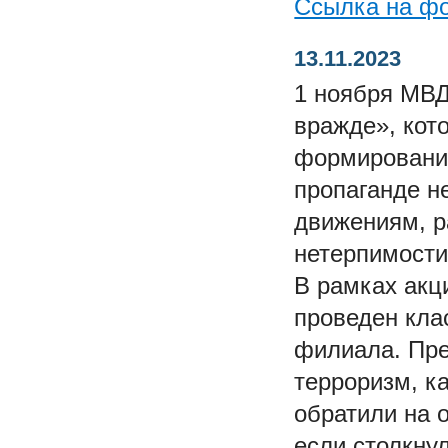
Ссылка на ф
13.11.2023
1 ноября МВД
вражде», кот
формирование
пропаганде н
движениям, р
нетерпимости
В рамках акц
проведен кла
филиала. Пре
терроризм, к
обратили на о
если столкну