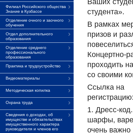
Ваших студе
Филиал Российского общества
студента».
Знание в Кузбассе
Отделение очного и заочного
В рамках ме
обучения
призов и раз
Отдел дополнительного
образования
повеселитьс
Отделение среднего
профессионального
Концертно-р
образования
проходить на
Практика и трудоустройство
со своими ко
Видеоматериалы
Ссылка на
Методическая копилка
регистрацию
Охрана труда
1. Дресс-код
Сведения о доходах, об
шарфы, варе
имуществе и обязательствах
имущественного характера
очень важно 
руководителя и членов его