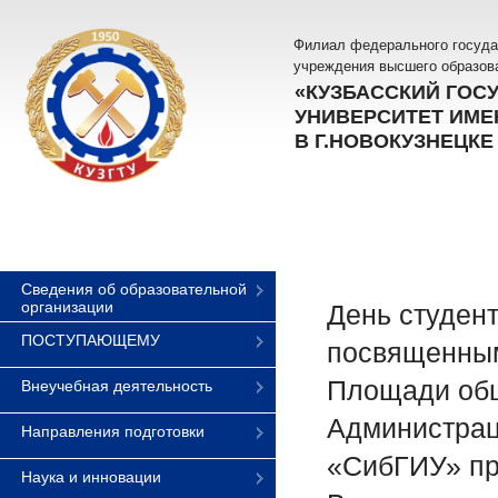
Филиал федерального госуда
учреждения высшего образов
«КУЗБАССКИЙ ГОС
УНИВЕРСИТЕТ ИМЕН
В Г.НОВОКУЗНЕЦКЕ
Сведения об образовательной
организации
День студент
ПОСТУПАЮЩЕМУ
посвященным 
Площади общ
Внеучебная деятельность
Администрац
Направления подготовки
«СибГИУ» пр
Наука и инновации