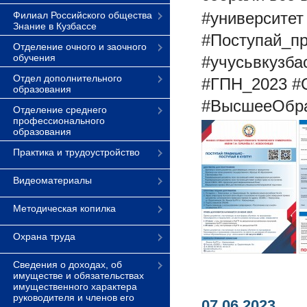
#университет
Филиал Российского общества
Знание в Кузбассе
#Поступай_п
Отделение очного и заочного
обучения
#учусьвкузба
Отдел дополнительного
#ГПН_2023 #
образования
#ВысшееОбра
Отделение среднего
профессионального
образования
Практика и трудоустройство
Видеоматериалы
Методическая копилка
Охрана труда
Сведения о доходах, об
имуществе и обязательствах
имущественного характера
руководителя и членов его
07.06.2023