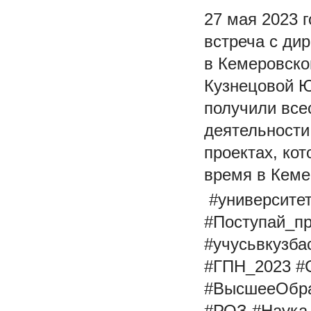
27 мая 2023 
встреча с ди
в Кемеровско
Кузнецовой Ю
получили вс
деятельности
проектах, ко
время в Кеме
#университе
#Поступай_п
#учусьвкузба
#ГПН_2023 #
#ВысшееОбра
#РОЗ #Наука