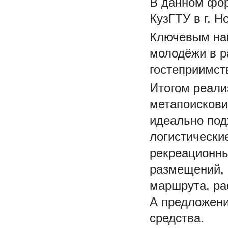
В данном фор
КузГТУ в г. Н
Ключевым на
молодёжи в р
гостеприимст
Итогом реали
метапоискови
идеально под
логистически
рекреационны
размещений, 
маршрута, ра
А предложени
средства.