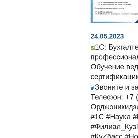
24.05.2023
1С: Бухгалт
профессионал
Обучение ве
сертификацию
Звоните и з
Телефон: +7 (
Орджоникидзе
#1С #Наука 
#Филиал_Куз
#КуZбасс #Но