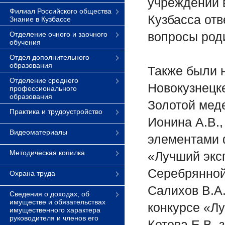
учреждений 
Филиал Российского общества
Кузбасса отв
Знание в Кузбассе
вопросы род
Отделение очного и заочного
обучения
Отдел дополнительного
образования
Также были 
Отделение среднего
Новокузнецк
профессионального
образования
Золотой мед
Практика и трудоустройство
Ионина А.В.,
Видеоматериалы
элементами 
Методическая копилка
«Лучший экс
Серебрянной
Охрана труда
Салихов В.А
Сведения о доходах, об
имуществе и обязательствах
конкурсе «Л
имущественного характера
руководителя и членов его
Котова Е.В.