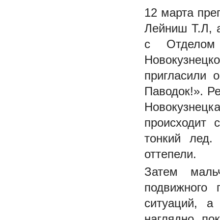
12 марта пре
Лейниш Т.Л, 
с Отделом 
Новокузнецк
пригласили 
Паводок!». Р
Новокузнецка
происходит 
тонкий лед.
оттепели.
Затем маль
подвижного 
ситуаций, а
наглядно по