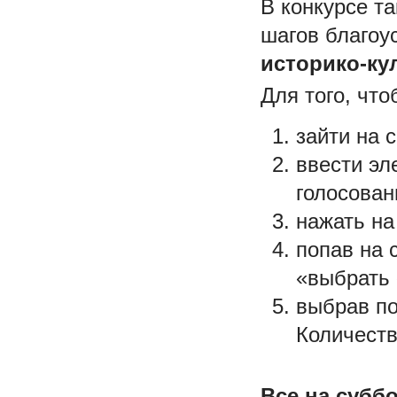
В конкурсе т
шагов благоу
историко-ку
Для того, чт
зайти на 
ввести эл
голосован
нажать на
попав на 
«выбрать 
выбрав по
Количеств
Все на суббо