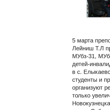
5 марта преп
Лейниш Т.Л п
МУбз-31, МУб
детей-инвали
в с. Елыкаев
студенты и п
организуют р
только увели
Новокузнецка