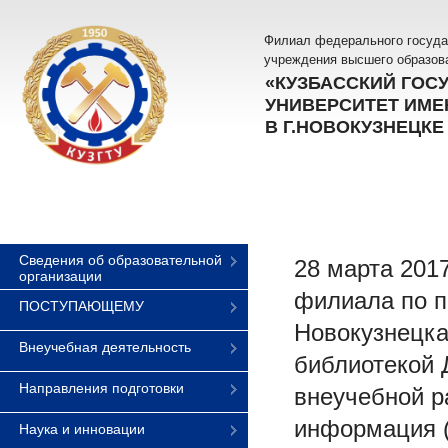
Филиал федерального госуда
учреждения высшего образов
«КУЗБАССКИЙ ГОС
УНИВЕРСИТЕТ ИМЕН
В Г.НОВОКУЗНЕЦКЕ
Сведения об образовательной
28 марта 201
организации
филиала по п
ПОСТУПАЮЩЕМУ
Новокузнецка.
Внеучебная деятельность
библиотекой 
Направления подготовки
внеучебной р
информация (
Наука и инновации