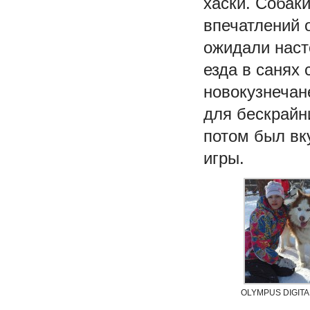
хаски. Собак
впечатлений 
ожидали наст
езда в санях
новокузнечан
для бескрайн
потом был вк
игры.
OLYMPUS DIGIT