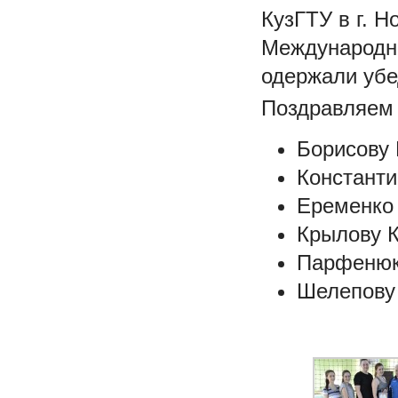
КузГТУ в г. 
Международно
одержали убе
Поздравляем 
Борисову 
Константи
Еременко
Крылову К
Парфенюк
Шелепову 