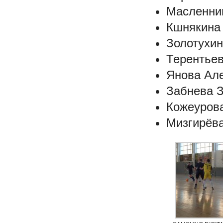
Масленник
Кшнякина 
Золотухин
Терентьев
Янова Але
Забнева З
Кожеурова
Мизгирёва