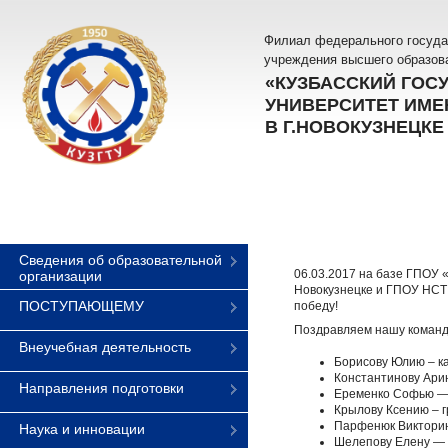
Филиал федерального госуда
учреждения высшего образов
«КУЗБАССКИЙ ГОС
УНИВЕРСИТЕТ ИМЕН
В Г.НОВОКУЗНЕЦКЕ
Сведения об образовательной
06.03.2017 на базе ГПОУ 
организации
Новокузнецке и ГПОУ НСТ 
ПОСТУПАЮЩЕМУ
победу!
Поздравляем нашу команд
Внеучебная деятельность
Борисову Юлию – ка
Константинову Арин
Направления подготовки
Еременко Софью — 
Крылову Ксению – г
Парфенюк Викторию
Наука и инновации
Шелепову Елену — г