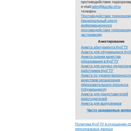
противодействию терроризму
e-mail:
adm@kuzstu-nf.ru
телефон:
Противодействие терроризм
Национальный центр
информационного
противодействия терроризму
экстремизму
Анкетирование
Анкета абитуриента КузГТУ
Анкета для обучающихся Куз
Анкета оценки качества
образования в КузГТУ
Анкета для научно-педагогич
работников КузГТУ
Анкета по удовлетворенност
качеством организации
образовательного процесса
(обучающиеся)
Анкета для представителей
работодателей
Анкета для выпускников
Часто задаваемые вопр
Политика КузГТУ в отношении о
персональных данных