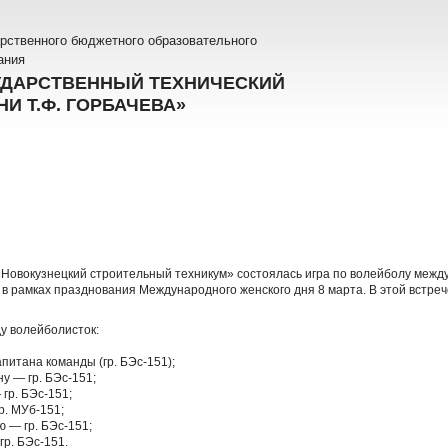
рственного бюджетного образовательного
ания
УДАРСТВЕННЫЙ ТЕХНИЧЕСКИЙ
И Т.Ф. ГОРБАЧЕВА»
«Новокузнецкий строительный техникум» состоялась игра по волейболу между
в рамках празднования Международного женского дня 8 марта. В этой встр
у волейболисток:
питана команды (гр. БЭс-151);
у — гр. БЭс-151;
гр. БЭс-151;
р. МУб-151;
 — гр. БЭс-151;
р. БЭс-151.