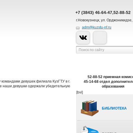
+7 (3843) 46-64-47,52-88-52
г.Новокузнецк, ул. Орджоникидзе,
adm@kuzstu-nf.ru
52-88-52 приемная комис
 командами девушек филиала КузГТУ в г.
45-14-68 отдел дополнител
ече наши девушки одержали убедительную
образования
[bvi]
БИБЛИОТЕКА