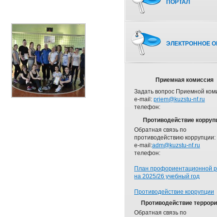
ПОРТАЛ
ЭЛЕКТРОННОЕ О
Приемная комиссия
Задать вопрос Приемной ком
e-mail:
priem@kuzstu-nf.ru
телефон:
Противодействие корруп
Обратная связь по
противодействию коррупции:
e-mail:
adm@kuzstu-nf.ru
телефон:
План профориентационной 
на 2025/26 учебный год
Противодействие коррупции
Противодействие террор
Обратная связь по