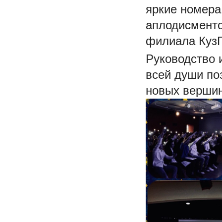
яркие номера
аплодисменто
филиала КузГ
Руководство 
всей души по
новых верши