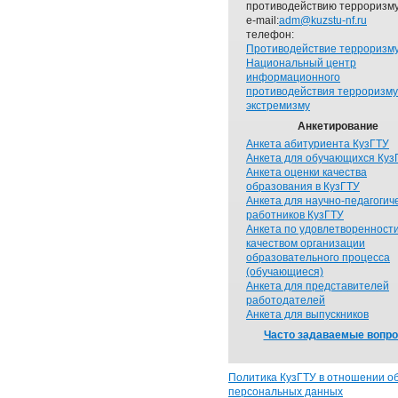
противодействию терроризму
e-mail:
adm@kuzstu-nf.ru
телефон:
Противодействие терроризм
Национальный центр
информационного
противодействия терроризму
экстремизму
Анкетирование
Анкета абитуриента КузГТУ
Анкета для обучающихся Куз
Анкета оценки качества
образования в КузГТУ
Анкета для научно-педагогич
работников КузГТУ
Анкета по удовлетворенност
качеством организации
образовательного процесса
(обучающиеся)
Анкета для представителей
работодателей
Анкета для выпускников
Часто задаваемые вопр
Политика КузГТУ в отношении о
персональных данных