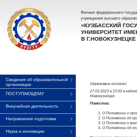
Филиал федерального госуда
учреждения высшего образов
«КУЗБАССКИЙ ГОС
УНИВЕРСИТЕТ ИМЕН
В Г.НОВОКУЗНЕЦКЕ
Сведения об образовательной
Уважаемые коллеги!
организации
27.03.2023 в 15:00 в каб
ПОСТУПАЮЩЕМУ
Новокузнецке.
Повестка:
Внеучебная деятельность
О Положении о про
О Положении об ор
Направления подготовки
О Положении о вну
О Положении об оп
Наука и инновации