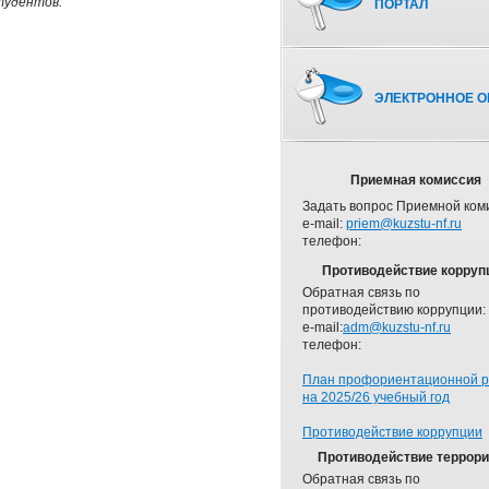
тудентов.
ПОРТАЛ
ЭЛЕКТРОННОЕ О
Приемная комиссия
Задать вопрос Приемной ком
e-mail:
priem@kuzstu-nf.ru
телефон:
Противодействие корруп
Обратная связь по
противодействию коррупции:
e-mail:
adm@kuzstu-nf.ru
телефон:
План профориентационной 
на 2025/26 учебный год
Противодействие коррупции
Противодействие террор
Обратная связь по