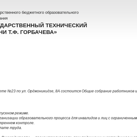
рственного бюджетного образовательного
ания
УДАРСТВЕННЫЙ ТЕХНИЧЕСКИЙ
И Т.Ф. ГОРБАЧЕВА»
инете №23 по ул. Орджоникидзе, 8А состоится Общие собрание работников и
пускном режиме.
ганизации образовательного процесса для инвалидов и лиц с ограниченным
треннем контроле.
лате труда.