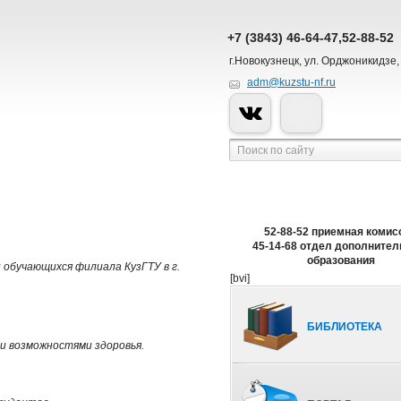
+7 (3843) 46-64-47,52-88-52
г.Новокузнецк, ул. Орджоникидзе,
adm@kuzstu-nf.ru
52-88-52 приемная комис
45-14-68 отдел дополнител
образования
 обучающихся филиала КузГТУ в г.
[bvi]
БИБЛИОТЕКА
и возможностями здоровья.