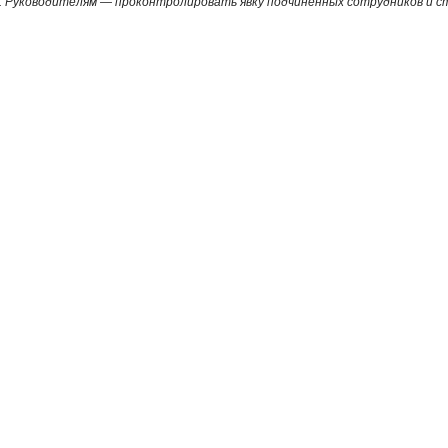
. Руководителям — проконтролировать явку подчиненных сотрудников и с