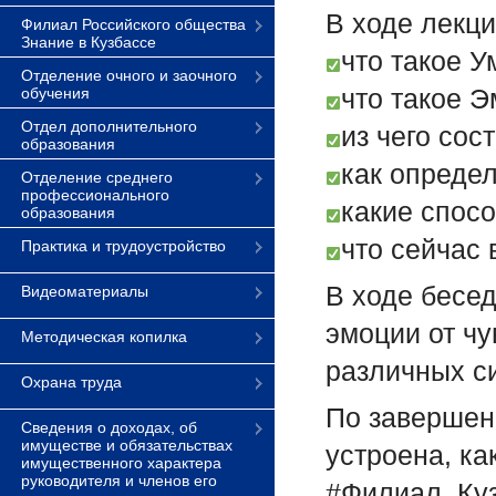
В ходе лекц
Филиал Российского общества
Знание в Кузбассе
что такое У
Отделение очного и заочного
что такое 
обучения
Отдел дополнительного
из чего сос
образования
как определ
Отделение среднего
профессионального
какие спос
образования
что сейчас 
Практика и трудоустройство
В ходе бесе
Видеоматериалы
эмоции от чу
Методическая копилка
различных с
Охрана труда
По завершени
Сведения о доходах, об
имуществе и обязательствах
устроена, ка
имущественного характера
руководителя и членов его
#Филиал_Ку