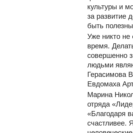
культуры и м
за развитие 
быть полезны
Уже никто не
время. Делат
совершенно з
людьми являю
Герасимова Ва
Евдомаха Арту
Марина Никол
отряда «Лиде
«Благодаря в
счастливее. 
человеческие