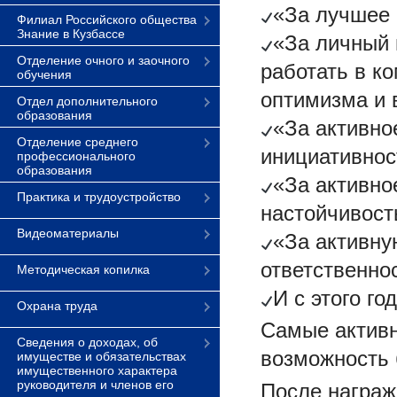
«За лучшее 
Филиал Российского общества
Знание в Кузбассе
«За личный 
Отделение очного и заочного
работать в к
обучения
оптимизма и 
Отдел дополнительного
образования
«За активно
Отделение среднего
инициативнос
профессионального
образования
«За активно
Практика и трудоустройство
настойчивост
Видеоматериалы
«За активну
ответственно
Методическая копилка
И с этого г
Охрана труда
Самые активн
Сведения о доходах, об
возможность 
имуществе и обязательствах
имущественного характера
руководителя и членов его
После награж