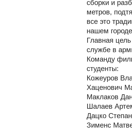
сборки и разб
метров, подт
все это трад
нашем городе
Главная цель
службе в арм
Команду фили
студенты:
Кожеуров Вла
Хаценович Ма
Маклаков Дан
Шалаев Артем
Дацко Степан
Зименс Матве