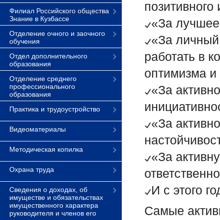
позитивного
Филиал Российского общества
Знание в Кузбассе
«За лучшее
Отделение очного и заочного
«За личный
обучения
работать в 
Отдел дополнительного
образования
оптимизма и 
Отделение среднего
профессионального
«За активно
образования
инициативно
Практика и трудоустройство
«За активно
Видеоматериалы
настойчивост
Методическая копилка
«За активн
Охрана труда
ответственно
И с этого г
Сведения о доходах, об
имуществе и обязательствах
имущественного характера
Самые активн
руководителя и членов его