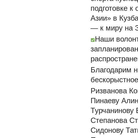
подготовке к
Азии» в Кузб
— к миру на 
Наши волонт
запланирован
распростране
Благодарим н
бескорыстное
Ризванова Ко
Пинаеву Алин
Турчанинову Е
Степанова Ст
Сидонову Тат