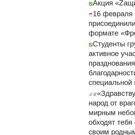
Акция «Zащ
16 февраля 
присоединили
формате «Фро
Студенты гру
активное уча
празднования
благодарност
специальной 
«Здравству
народ от враг
мирным небом
обходят тебя
своим родны