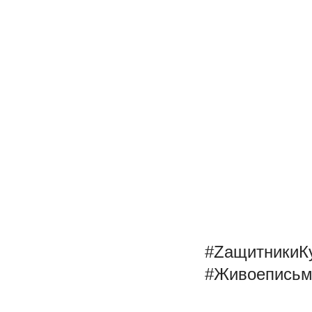
#ZащитникиК
#Живоепись