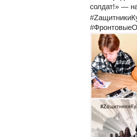
солдат!» — н
#ZащитникиК
#ФронтовыеО