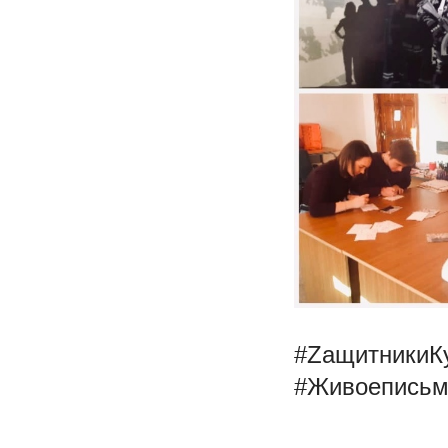
#ZащитникиК
#Живоепись