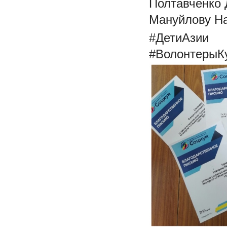
Полтавченко 
Мануйлову На
#ДетиАзии
#ВолонтерыК