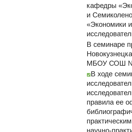
кафедры «Эк
и Семиколено
«Экономики и
исследовател
В семинаре п
Новокузнецк
МБОУ СОШ №
В ходе семи
исследовател
исследовател
правила ее о
библиографич
практическим
научно-практ