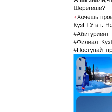
Шерегеше?
Хочешь пров
КузГТУ в г. Н
#Абитуриент
#Филиал_Куз
#Поступай_п