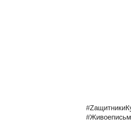
#ZащитникиК
#Живоепись