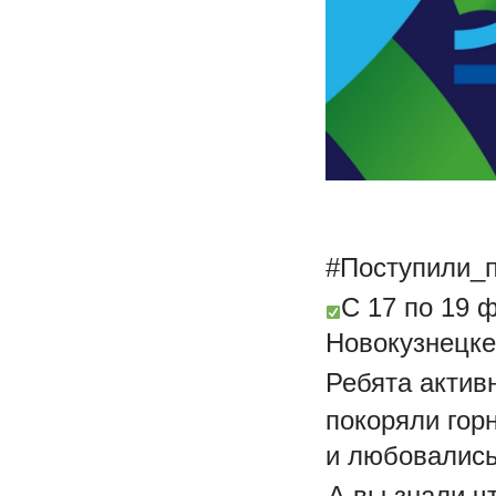
#Поступили_
С 17 по 19 
Новокузнецке
Ребята актив
покоряли гор
и любовались
А вы знали,ч