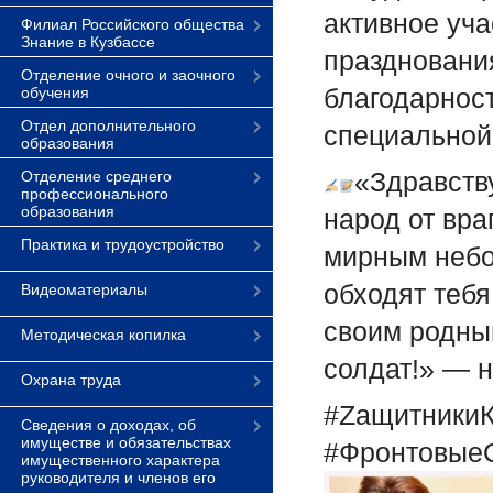
активное уч
Филиал Российского общества
Знание в Кузбассе
праздновани
Отделение очного и заочного
благодарнос
обучения
Отдел дополнительного
специальной
образования
«Здравств
Отделение среднего
профессионального
образования
народ от вра
Практика и трудоустройство
мирным небом
обходят тебя
Видеоматериалы
своим родны
Методическая копилка
солдат!» — 
Охрана труда
#Zащитники
Сведения о доходах, об
имуществе и обязательствах
#Фронтовые
имущественного характера
руководителя и членов его