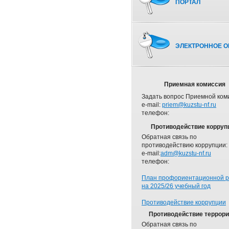
ПОРТАЛ
ЭЛЕКТРОННОЕ О
Приемная комиссия
Задать вопрос Приемной ком
e-mail:
priem@kuzstu-nf.ru
телефон:
Противодействие корруп
Обратная связь по
противодействию коррупции:
e-mail:
adm@kuzstu-nf.ru
телефон:
План профориентационной 
на 2025/26 учебный год
Противодействие коррупции
Противодействие террор
Обратная связь по