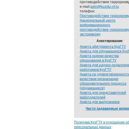
противодействию терроризму
e-mail:
adm@kuzstu-nf.ru
телефон:
Противодействие терроризм
Национальный центр
информационного
противодействия терроризму
экстремизму
Анкетирование
Анкета абитуриента КузГТУ
Анкета для обучающихся Куз
Анкета оценки качества
образования в КузГТУ
Анкета для научно-педагогич
работников КузГТУ
Анкета по удовлетворенност
качеством организации
образовательного процесса
(обучающиеся)
Анкета для представителей
работодателей
Анкета для выпускников
Часто задаваемые вопр
Политика КузГТУ в отношении о
персональных данных