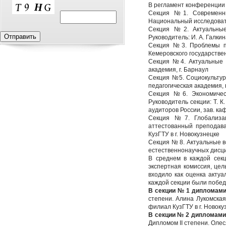
В регламент конференции 
Секция №1. Современные
Национальный исследовате
Секция №2. Актуальные
Руководитель: И. А. Галкина
Секция №3. Проблемы пра
Кемеровского государствен
Секция №4. Актуальные во
академия, г. Барнаул
Секция №5. Социокультурн
педагогическая академия, 
Секция №6. Экономическ
Руководитель секции: Т. 
аудиторов России, зав. ка
Секция №7. Глобализаци
аттестованный преподава
КузГТУ в г. Новокузнецке
Секция № 8. Актуальные во
естественнонаучных дисци
В среднем в каждой сек
экспертная комиссия, цел
входило как оценка акту
каждой секции были побе
В секции № 1 дипломам
степени. Алина Лукомская, 
филиал КузГТУ в г. Новоку
В секции № 2 дипломами
Дипломом II степени. Олеся