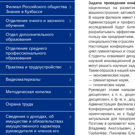
Задача проведения конф
Филиал Российского общества
нацеленных на развитие
Знание в Кузбассе
машиностроения, автомоби
В нашем филиале имеет б
Отделение очного и заочного
Администрация и професс
обучения
исследований будут бол
разрабатывать эффективн
Отдел дополнительного
пользу как предприятиям,
образования
специальностям отраслях 
Настоящая конференция о
Отделение среднего
цикл гуманитарных и соц
профессионального
Студенты осваивают дисци
образования
научной инновационной д
могут решать научные зад
Практика и трудоустройство
Таким образов в нашей ко
— экономические науки,
Видеоматериалы
— гуманитарные науки,
— технические науки.
Руководят этими направ
Методическая копилка
дисциплин», к. п. н., доц
дисциплин», к. ф.-м. н., до
Охрана труда
Администрация филиала ви
Конференция может помоч
ориентировать их к буд
Сведения о доходах, об
актуальным для предприя
имуществе и обязательствах
Поэтому в оргкомитет ко
имущественного характера
Владимир Анатольевич, д
руководителя и членов его
Горбачёва; Пахомова Еле