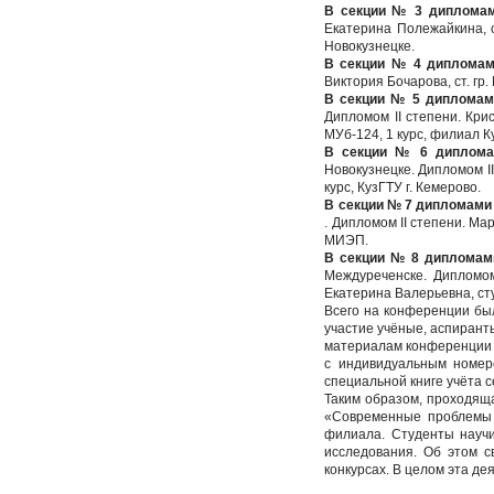
В секции № 3 дипломам
Екатерина Полежайкина, ст
Новокузнецке.
В секции № 4 дипломам
Виктория Бочарова, ст. гр.
В секции № 5 дипломам
Дипломом II степени. Крис
МУб-124, 1 курс, филиал К
В секции № 6 диплома
Новокузнецке. Дипломом II 
курс, КузГТУ г. Кемерово.
В секции № 7 дипломами
. Дипломом II степени. Мар
МИЭП.
В секции № 8 дипломам
Междуреченске. Дипломом 
Екатерина Валерьевна, сту
Всего на конференции был
участие учёные, аспиранты
материалам конференции в
с индивидуальным номер
специальной книге учёта 
Таким образом, проходяща
«Современные проблемы 
филиала. Студенты научи
исследования. Об этом с
конкурсах. В целом эта д