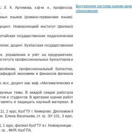
Внутренняя система оценки каче
Л. К. Артемова, к.ф-м. н., профессор.
образования
.
ых языков (романо-германские языки).
доцент. Новокузнецкий институт (филиал)
лтайская государственная педагогическая
логии, доцент. Кузбасская государственная
. управление и учёт на предприятиях.
Института профессиональных бухгалтеров и
плёкова, профессиональный бухгалтер,
 кафедрой экономики и финансов филиала
.-м.н., доцент зав. каф. «Математических и
аучные темы. В каждой секции работала
тов и студентов. В критерии оценки работ
ставлять и защищать научный материал. В
1, 2 курс, КузГТУ г. Кемерово. Дипломом II
и. Елена Васильева, ст. гр. ЭУ-101, 3 курс,
 1 курс, филиал КузГТУ в г. Новокузнецке .
 гр. , ФИЯ, КузГПА.