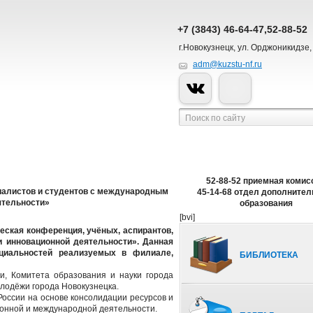
+7 (3843) 46-64-47,52-88-52
г.Новокузнецк, ул. Орджоникидзе,
adm@kuzstu-nf.ru
52-88-52 приемная комис
циалистов и студентов с международным
45-14-68 отдел дополнител
ятельности»
образования
[bvi]
ческая конференция, учёных, аспирантов,
 инновационной деятельности». Данная
циальностей реализуемых в филиале,
БИБЛИОТЕКА
и, Комитета образования и науки города
олодёжи города Новокузнецка.
России на основе консолидации ресурсов и
ионной и международной деятельности.