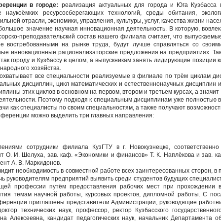
еренции в городе:
реализация актуальных для города и Юга Кузбасса в
 наукоёмких ресурсосберегающих технологий, среды обитания, эколог
льной отрасли, экономики, управления, культуры, услуг, качества жизни нас
ольшое значение научная инновационная деятельность. В которую, вовлек
орско-преподавательский состав нашего филиала считает, что выпускаемы
ее востребованными на рынке труда, будут лучше справляться со своим
ые инновационные рационализаторские предложения на предприятиях. Таки
 так городу и Кузбассу в целом, а выпускникам занять лидирующие позиции 
народного хозяйства.
хватывает все специальности реализуемые в филиале по трём циклам дис
иальных дисциплин, цикл математических и естественнонаучных дисциплин
плины этих циклов в основном на первом, втором и третьем курсах, а значи
еятельности. Поэтому подходя к специальным дисциплинам уже полностью 
ачи как специалисты по своим специальностям, а также получают возможност
нференции можно выделить три главных направления:
лениями сотрудники филиала КузГТУ в г. Новокузнецке, соответственно
ент О. И. Шелуха, зав. каф. «Экономики и финансов» Т. К. Наплёкова и зав.
цент А. В. Маркидонов.
дит необходимость в совместной работе всех заинтересованных сторон, в п
ь руководителям предприятий выявить среди студентов будущих специалис
ущей профессии путём предоставления рабочих мест при прохождении вс
тия темам научной работы, курсовых проектов, дипломной работы. С пос
нференции приглашены представители Администрации, руководящие работни
октор технических наук, профессор, ректор Кузбасского государственног
на Алексеевна, кандидат педагогических наук, начальник Департамента о