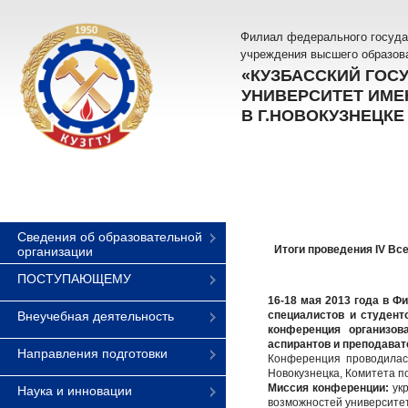
Филиал федерального госуда
учреждения высшего образов
«КУЗБАССКИЙ ГОС
УНИВЕРСИТЕТ ИМЕН
В Г.НОВОКУЗНЕЦКЕ
Сведения об образовательной
Итоги проведения IV Вс
организации
ПОСТУПАЮЩЕМУ
16-18 мая 2013 года в Ф
Внеучебная деятельность
специалистов и студен
конференция организо
аспирантов и преподават
Направления подготовки
Конференция проводилас
Новокузнецка, Комитета п
Миссия конференции:
укр
Наука и инновации
возможностей университе