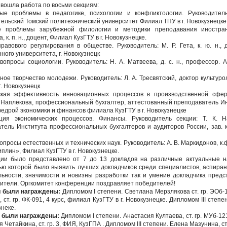
вошла работа по восьми секциям:
 проблемы в педагогике, психологии и конфликтологии. Руководитель: 
льский Томский политехнический университет Филиал ТПУ в г. Новокузнецке
 проблемы зарубежной филологии и методики преподавания иностранн
, к. п. н., доцент, Филиал КузГТУ в г. Новокузнецке.
вового регулирования в обществе. Руководитель: М. Р. Гета, к. ю. н., 
ного университета, г. Новокузнецк
просы социологии. Руководитель: Н. А. Матвеева, д. с. н., профессор. А
ое творчество молодежи. Руководитель: Л. А. Тресвятский, доктор культуро
г. Новокузнецк
ая эффективность инновационных процессов в производственной сфере
К. Наплёкова, профессиональный бухгалтер, аттестованный преподаватель 
федрой экономики и финансов филиала КузГТУ в г. Новокузнецке
я экономических процессов. Финансы. Руководитель секции: Т. К. На
тель Института профессиональных бухгалтеров и аудиторов России, зав.
просы естественных и технических наук. Руководитель: А. В. Маркидонов, к.ф
плин», Филиал КузГТУ в г. Новокузнецке.
ции было представлено от 7 до 13 докладов на различные актуальные н
ью которой было выявить лучших докладчиков среди специалистов, аспиран
альности, значимости и новизны разработки так и умение докладчика пред
дители. Оргкомитет конференции поздравляет победителей!
и были награждены:
Дипломом I степени. Светлана Мерзлякова ст. гр. ЭОб-11
ст. гр. ФК-091, 4 курс, филиал КузГТУ в г. Новокузнецке. Дипломом III степен
знеке.
 были награждены:
Дипломом I степени. Анастасия Култаева, ст. гр. МУб-121,
 Четайкина, ст. гр. 3, ФИЯ, КузГПА . Дипломом III степени. Елена Мазунина, ст.