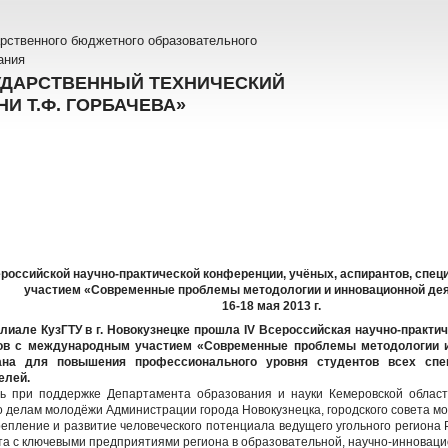
рственного бюджетного образовательного
ания
УДАРСТВЕННЫЙ ТЕХНИЧЕСКИЙ
И Т.Ф. ГОРБАЧЕВА»
ероссийской научно-практической конференции, учёных, аспирантов, спе
участием «Современные проблемы методологии и инновационной де
16-18 мая 2013 г.
илиале КузГТУ в г. Новокузнецке прошла IV Всероссийская научно-практи
тов с международным участием «Современные проблемы методологии и
вана для повышения профессионального уровня студентов всех спе
елей.
ь при поддержке Департамента образования и науки Кемеровской област
о делам молодёжи Администрации города Новокузнецка, городского совета м
епление и развитие человеческого потенциала ведущего угольного региона 
та с ключевыми предприятиями региона в образовательной, научно-инновац