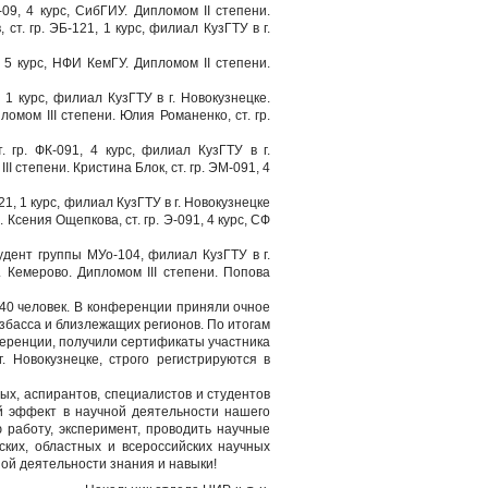
09, 4 курс, СибГИУ. Дипломом II степени.
ст. гр. ЭБ-121, 1 курс, филиал КузГТУ в г.
 5 курс, НФИ КемГУ. Дипломом II степени.
 1 курс, филиал КузГТУ в г. Новокузнецке.
ломом III степени. Юлия Романенко, ст. гр.
 гр. ФК-091, 4 курс, филиал КузГТУ в г.
II степени. Кристина Блок, ст. гр. ЭМ-091, 4
1, 1 курс, филиал КузГТУ в г. Новокузнецке
. Ксения Ощепкова, ст. гр. Э-091, 4 курс, СФ
дент группы МУо-104, филиал КузГТУ в г.
. Кемерово. Дипломом III степени. Попова
140 человек. В конференции приняли очное
узбасса и близлежащих регионов. По итогам
ференции, получили сертификаты участника
 Новокузнецке, строго регистрируются в
ых, аспирантов, специалистов и студентов
 эффект в научной деятельности нашего
 работу, эксперимент, проводить научные
ких, областных и всероссийских научных
ой деятельности знания и навыки!