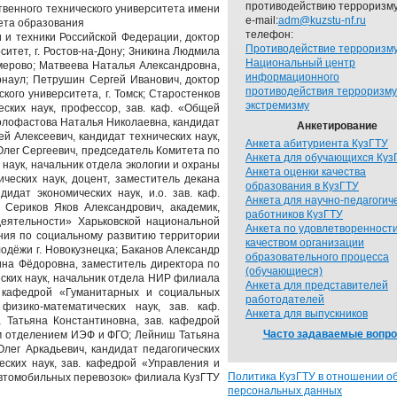
противодействию терроризму
твенного технического университета имени
e-mail:
adm@kuzstu-nf.ru
тета образования
телефон:
 и техники Российской Федерации, доктор
Противодействие терроризм
ситет, г. Ростов-на-Дону; Зникина Людмила
Национальный центр
емерово; Матвеева Наталья Александровна,
информационного
арнаул; Петрушин Сергей Иванович, доктор
противодействия терроризму
ого университета, г. Томск; Старостенков
экстремизму
ских наук, профессор, зав. каф. «Общей
 Голофастова Наталья Николаевна, кандидат
Анкетирование
ей Алексеевич, кандидат технических наук,
Анкета абитуриента КузГТУ
 Олег Сергеевич, председатель Комитета по
Анкета для обучающихся Куз
 наук, начальник отдела экологии и охраны
Анкета оценки качества
ческих наук, доцент, заместитель декана
образования в КузГТУ
дат экономических наук, и.о. зав. каф.
Анкета для научно-педагогич
 Сериков Яков Александрович, академик,
работников КузГТУ
деятельности» Харьковской национальной
Анкета по удовлетворенност
ления по социальному развитию территории
качеством организации
лодёжи г. Новокузнецка; Баканов Александр
образовательного процесса
рина Фёдоровна, заместитель директора по
(обучающиеся)
еских наук, начальник отдела НИР филиала
Анкета для представителей
в. кафедрой «Гуманитарных и социальных
работодателей
изико-математических наук, зав. каф.
Анкета для выпускников
 Татьяна Константиновна, зав. кафедрой
Часто задаваемые вопр
ым отделением ИЭФ и ФГО; Лейниш Татьяна
Олег Аркадьевич, кандидат педагогических
еских наук, зав. кафедрой «Управления и
Политика КузГТУ в отношении о
 автомобильных перевозок» филиала КузГТУ
персональных данных