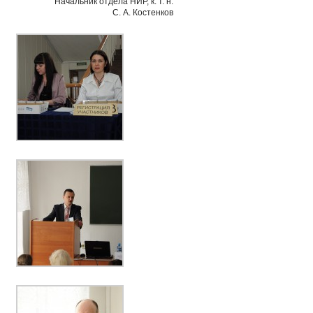
Начальник отдела НИР, к. т. н.
С. А. Костенков