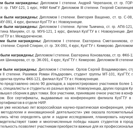
и были награждены:
Дипломом I степени. Андрей Черепанов, ст. гр. ГОР-
. гр. ГМУ-121, 1 курс, НФИ КемГУ. Дипломом III степени. Георгий Скопинцев, 
и были награждены:
Дипломом I степени. Виктория Ващенко, ст. гр. С-08,
 МУ-091, 4 курс, филиал КузГТУ в г. Новокузнецке.
и были награждены:
Дипломом I степени. Артем Тымчина, ст. гр. АПб-121,
тина Манукян, ст. гр. МУб-121, 1 курс, филиал КузГТУ в г. Новокузнецке. Дип
узГТУ в г. Междуреченске.
ми были награждены:
Дипломом I степени. Екатерина Сметанникова, ст.
степени. Сергей Спирин, ст. гр. ЭХ-091, 4 курс, КузГТУ г. Кемерово. Дипломом I
 были награждены:
Дипломом I степени. Екатерина Коновалова, ст. гр. ФКб-12
ия Шинкарева, ст. гр. ЭК-091, 4 курс, КузГТУ г. Кемерово. Дипломом III степени
и были награждены:
Дипломом I степени. Орлов Сергей Владимирович, сту
II степени. Рахимов Роман Ильдарович, студент группы МТ-101, КузГТУ, г
дентка группы ФКб-121, филиал КузГТУ в г. Новокузнецке.
о представлено около 90 докладов, а зарегистрировано участников более 
, специалисты и студенты из разных вузов г. Новокузнецка, других городов К
ышел сборник в двух томах. Все участники, принявшие очное участие в кон
ом. Все сертификаты, выдаваемые на конференциях филиала КузГТУ в г.
сертификатов в отделе НИР.
я уже несколько лет всероссийская научно-практическая конференция, учён
методологии и инновационной деятельности» уже оказала положительный
лись чётко определять цели и задачи исследования, планировать научную
видетельствуют также и многочисленные победы наших студентов в городс
еятельность позволяет участникам приобрести важные для их профессиональн