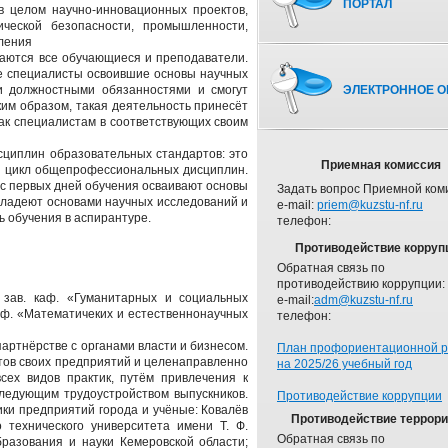
ПОРТАЛ
 целом научно-инновационных проектов,
ической безопасности, промышленности,
еления
аются все обучающиеся и преподаватели.
е специалисты освоившие основы научных
и должностными обязанностями и смогут
ЭЛЕКТРОННОЕ О
м образом, такая деятельность принесёт
как специалистам в соответствующих своим
циплин образовательных стандартов: это
Приемная комиссия
 и цикл общепрофессиональных дисциплин.
т с первых дней обучения осваивают основы
Задать вопрос Приемной ком
владеют основами научных исследований и
e-mail:
priem@kuzstu-nf.ru
ь обучения в аспирантуре.
телефон:
Противодействие корруп
Обратная связь по
противодействию коррупции:
 зав. каф. «Гуманитарных и социальных
e-mail:
adm@kuzstu-nf.ru
 каф. «Математичеких и естественнонаучных
телефон:
артнёрстве с органами власти и бизнесом.
План профориентационной 
тов своих предприятий и целенаправленно
на 2025/26 учебный год
ех видов практик, путём привлечения к
ледующим трудоустройством выпускников.
Противодействие коррупции
ки предприятий города и учёные: Ковалёв
Противодействие террор
о технического университета имени Т. Ф.
Обратная связь по
бразования и науки Кемеровской области;