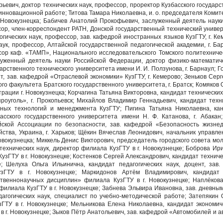
вич, доктор технических наук, профессор, проректор Кузбасского государс
о-инновационной работе; Титова Тамара Николаевна, и. о. председателя Коми
 Новокузнецка; Бабичев Анатолий Прокофьевич, заслуженный деятель науки
сор, член-корреспондент РАТН, Донской государственный технический универ
огических наук, профессор, зав. кафедрой иностранных языков КузГТУ, г. К
аук, профессор, Алтайской государственной педагогической академии, г. Б
сор каф. «ТАМП», Национального исследовательского Томского политехническ
уженный деятель науки Российской Федерации, доктор физико-математиче
дарственного технического университета имени И. И. Ползунова, г. Барнаул;
т, зав. кафедрой «Отраслевой экономики» КузГТУ, г. Кемерово; Зеньков Серг
го факультета Братского государственного университета, г. Братск; Комяков
ации г. Новокузнецка; Корчагина Татьяна Викторовна, кандидат технических
оуголь», г. Прокопьевск; Михайлов Владимир Геннадьевич, кандидат техни
ых технологий и менеджмента КузГТУ; Пигина Татьяна Николаевна, канди
сского государственного университета имени Н. Ф. Катанова, г. Абакан;
йской Ассоциации по безопасности, зав. кафедрой «Безопасность жизне
йства, Украина, г. Харьков; Щёкин Вячеслав Леонидович, начальник управ
овокузнецка; Миккель Денис Викторович, председатель городского совета мо
технических наук, директор филиала КузГТУ в г. Новокузнецке; Боброва И
узГТУ в г. Новокузнецке; Костенков Сергей Александрович, кандидат технич
е; Шелуха Ольга Ильинична, кандидат педагогических наук, доцент, за
ГТУ в г. Новокузнецке; Маркидонов Артём Владимирович, кандидат ф
твеннонаучных дисциплин» филиала КузГТУ в г. Новокузнецке; Наплёкова
филиала КузГТУ в г. Новокузнецке; Забнева Эльвира Ивановна, зав. дневн
агогических наук, специалист по учебно-методической работе; Затепякин 
зГТУ в г. Новокузнецке; Мельникова Елена Николаевна, кандидат экономич
в г. Новокузнецке; Зыков Пётр Анатольевич, зав. кафедрой «Автомобилей и