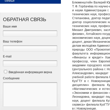
семьи
Блюменштейн Валерий Юрье
Т. Ф. Горбачёва по научн
и науки Администрации г.
технических наук, профес
Степановна, доктор педаг
ОБРАТНАЯ СВЯЗЬ
доктор социологических н
технических наук, профес
Ваше имя
Михаил Дмитриевич, засл
физики», Алтайского госу
экономических наук, доцен
Ваш телефон
доцент, декан Механическо
делам молодёжи Администр
природы ООО «Прокопгипр
факультета информационн
Е-mail
«Финансы и кредит» Хака
профессор, член Европе
академии городского хозя
Центрального района г. Н
Введённая информация верна
Александрович, кандидат 
учебной работе филиала К
Сообщение
КузГТУ в г. Новокузнецк
дисциплин» филиала Куз
«Математических и естес
«Экономики и финансов» 
Леонидовна, кандидат пед
наук, доцент филиала Ку
сервиса» филиала КузГТУ 
в г. Новокузнецке.