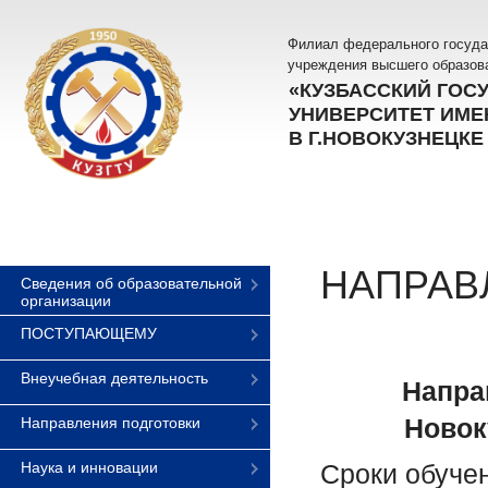
Филиал федерального госуда
учреждения высшего образов
«КУЗБАССКИЙ ГОС
УНИВЕРСИТЕТ ИМЕН
В Г.НОВОКУЗНЕЦКЕ
НАПРАВ
Сведения об образовательной
организации
ПОСТУПАЮЩЕМУ
Внеучебная деятельность
Напра
Новок
Направления подготовки
Наука и инновации
Сроки обуче