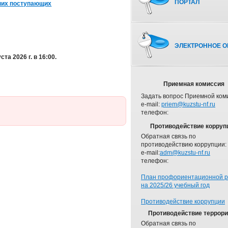
ПОРТАЛ
них поступающих
ЭЛЕКТРОННОЕ О
ста 2026 г. в 16:00.
Приемная комиссия
Задать вопрос Приемной ком
e-mail:
priem@kuzstu-nf.ru
телефон:
Противодействие корруп
Обратная связь по
противодействию коррупции:
e-mail:
adm@kuzstu-nf.ru
телефон:
План профориентационной 
на 2025/26 учебный год
Противодействие коррупции
Противодействие террор
Обратная связь по