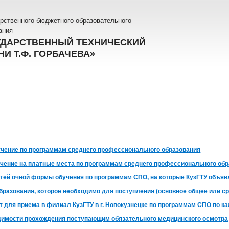
рственного бюджетного образовательного
ания
УДАРСТВЕННЫЙ ТЕХНИЧЕСКИЙ
И Т.Ф. ГОРБАЧЕВА»
учение по программам среднего профессионального образования
учение на платные места по программам среднего профессионального об
тей очной формы обучения по программам СПО, на которые КузГТУ объявл
бразования, которое необходимо для поступления (основное общее или с
 для приема в филиал КузГТУ в г. Новокузнецке по программам СПО по к
имости прохождения поступающим обязательного медицинского осмотра