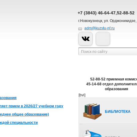
+7 (3843) 46-64-47,52-88-52
г.Новокузнецк, ул. Орджоникидзе,
adm@kuzstu-nf.ru
52-88-52 приемная комис
45-14-68 отдел дополнител
образования
[bvi]
разования
яет прием в 2026/27 учебном году
БИБЛИОТЕКА
реднее общее образование)
аждой специальности