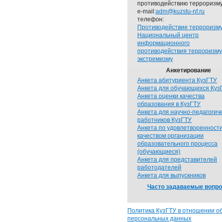
противодействию терроризму
e-mail:
adm@kuzstu-nf.ru
телефон:
Противодействие терроризм
Национальный центр
информационного
противодействия терроризму
экстремизму
Анкетирование
Анкета абитуриента КузГТУ
Анкета для обучающихся Куз
Анкета оценки качества
образования в КузГТУ
Анкета для научно-педагогич
работников КузГТУ
Анкета по удовлетворенност
качеством организации
образовательного процесса
(обучающиеся)
Анкета для представителей
работодателей
Анкета для выпускников
Часто задаваемые вопр
Политика КузГТУ в отношении о
персональных данных