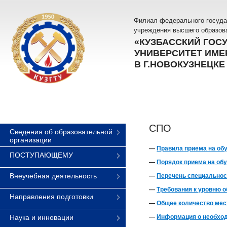
Филиал федерального госуда
учреждения высшего образов
«КУЗБАССКИЙ ГОС
УНИВЕРСИТЕТ ИМЕН
В Г.НОВОКУЗНЕЦКЕ
СПО
Сведения об образовательной
организации
—
Правила приема на об
ПОСТУПАЮЩЕМУ
—
Порядок приема на об
Внеучебная деятельность
—
Перечень специальнос
—
Требования к уровню о
Направления подготовки
—
Общее количество мест
Наука и инновации
—
Информация о необход