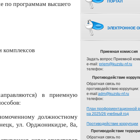
ПОРТАЛ
ие по программам высшего
ЭЛЕКТРОННОЕ О
и комплексов
Приемная комиссия
Задать вопрос Приемной ком
e-mail:
priem@kuzstu-nf.ru
телефон:
Противодействие корруп
Обратная связь по
противодействию коррупции:
направляются) в приемную
e-mail:
adm@kuzstu-nf.ru
телефон:
пособов:
План профориентационной 
на 2025/26 учебный год
номоченному должностному
знецк, ул. Орджоникидзе, 8а,
Противодействие коррупции
Противодействие террор
Обратная связь по