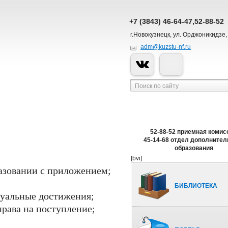
+7 (3843) 46-64-47,52-88-52
г.Новокузнецк, ул. Орджоникидзе,
adm@kuzstu-nf.ru
52-88-52 приемная комис
45-14-68 отдел дополнител
образования
;
[bvi]
разовании с приложением;
БИБЛИОТЕКА
уальные достижения;
рава на поступление;