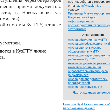
ступления, через операторов
противодействию терроризму
ршения приема документов,
e-mail:
adm@kuzstu-nf.ru
телефон:
сия, г. Новокузнецк, ул.
Противодействие терроризм
комиссия)
Национальный центр
информационного
ной системы КузГТУ
, а также
противодействия терроризму
экстремизму
).
Анкетирование
Анкета абитуриента КузГТУ
дусмотрен.
Анкета для обучающихся Куз
Анкета оценки качества
ляются в КузГТУ лично
образования в КузГТУ
Анкета для научно-педагогич
ов.
работников КузГТУ
Анкета по удовлетворенност
качеством организации
образовательного процесса
(обучающиеся)
Анкета для представителей
работодателей
Анкета для выпускников
Часто задаваемые вопр
Политика КузГТУ в отношении о
персональных данных