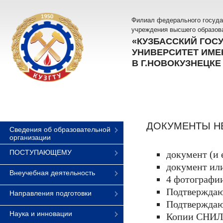
Филиал федерального госуда
учреждения высшего образов
«КУЗБАССКИЙ ГОС
УНИВЕРСИТЕТ ИМЕН
В Г.НОВОКУЗНЕЦКЕ
ДОКУМЕНТЫ Н
Сведения об образовательной
организации
ПОСТУПАЮЩЕМУ
документ (и 
документ или
Внеучебная деятельность
4 фотографии
Подтверждаю
Направления подготовки
Подтверждаю
Наука и инновации
Копии СНИЛС