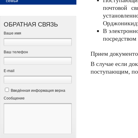
Поступающий
семьи
почтовой св
установлен
Орджоникидзе
ОБРАТНАЯ СВЯЗЬ
В электронн
Ваше имя
посредством 
Ваш телефон
Прием документов
В случае если до
поступающим, по
Е-mail
Введённая информация верна
Сообщение