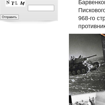
Барвенков
Писковог
968-го с
противни