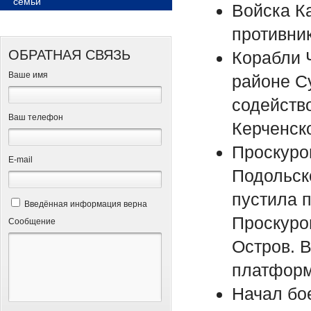
семьи
Войска К
противни
ОБРАТНАЯ СВЯЗЬ
Корабли 
Ваше имя
районе С
содейств
Ваш телефон
Керченск
Проскуро
Е-mail
Подольск
пустила п
Введённая информация верна
Проскуро
Сообщение
Остров. В
платформ 
Начал бо