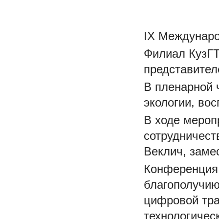
IX Междунаро
Филиал КузГТ
представителе
В пленарной 
экологии, во
В ходе мероп
сотрудничест
Веклич, заме
Конференция 
благополучию
цифровой тра
технологичес