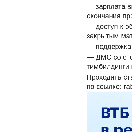
— зарплата в
окончания пр
— доступ к о
закрытым мате
— поддержка 
— ДМС со сто
тимбилдинги и
Проходить ст
по ссылке: rab