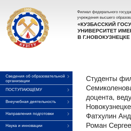
Филиал федерального госуда
учреждения высшего образов
«КУЗБАССКИЙ ГОС
УНИВЕРСИТЕТ ИМЕН
В Г.НОВОКУЗНЕЦКЕ
Сведения об образовательной
Студенты фил
организации
Семиколенова
ПОСТУПАЮЩЕМУ
доцента, вед
Внеучебная деятельность
Новокузнецке
Направления подготовки
Фатхулин Анд
Роман Сергее
Наука и инновации