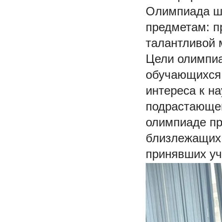
Олимпиада шк
предметам: п
талантливой 
Цели олимпиа
обучающихся,
интереса к н
подрастающег
олимпиаде пр
близлежащих 
принявших уч