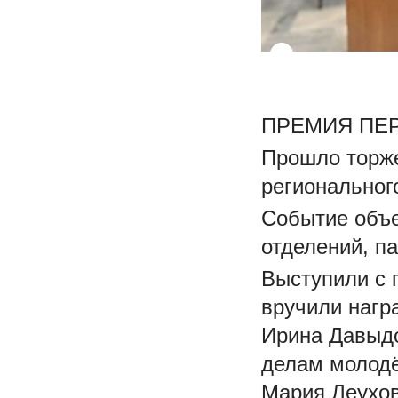
ПРЕМИЯ ПЕРВ
Прошло торже
региональног
Событие объе
отделений, п
Выступили с 
вручили нагр
Ирина Давыдо
делам молодё
Мария Леухов