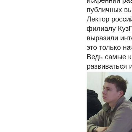
искренний ра
публичных вы
Лектор росси
филиалу КузГ
выразили инт
это только на
Ведь самые к
развиваться и