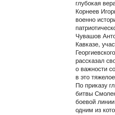
глубокая вера
Корнеев Игор
военно истор
патриотическ
Чувашов Анто
Кавказе, уча
Георгиевского
рассказал св
о важности с
в это тяжело
По приказу г
битвы Смолен
боевой линии
одним из кот