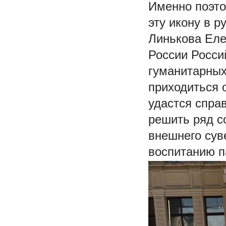
Именно поэто
эту икону в р
Линькова Еле
России Росси
гуманитарных
приходиться 
удастся спра
решить ряд с
внешнего сув
воспитанию п