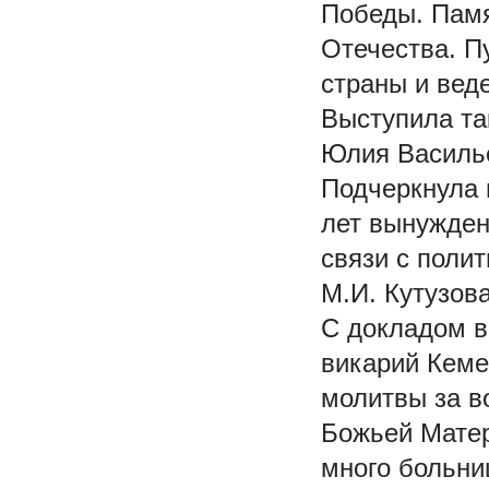
Победы. Памя
Отечества. П
страны и вед
Выступила та
Юлия Василь
Подчеркнула 
лет вынужден
связи с поли
М.И. Кутузов
С докладом в
викарий Кеме
молитвы за в
Божьей Матер
много больни