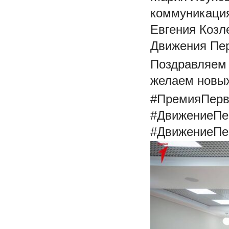
коммуникация
Евгения Козл
Движения Пер
Поздравляем 
желаем новых
#ПремияПер
#ДвижениеПе
#ДвижениеПе