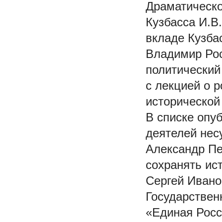
Драматическо
Кузбасса И.В
вкладе Кузбас
Владимир Рос
политический
с лекцией о 
исторической
В списке опу
деятелей нес
Александр Пе
сохранять ис
Сергей Ивано
Государствен
«Единая Росс