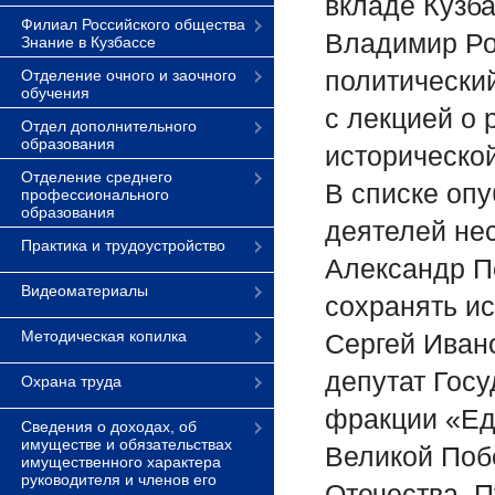
вкладе Кузба
Филиал Российского общества
Владимир Ро
Знание в Кузбассе
политический
Отделение очного и заочного
обучения
с лекцией о 
Отдел дополнительного
образования
историческо
Отделение среднего
В списке оп
профессионального
образования
деятелей не
Практика и трудоустройство
Александр П
Видеоматериалы
сохранять и
Методическая копилка
Сергей Иван
депутат Гос
Охрана труда
фракции «Ед
Сведения о доходах, об
имуществе и обязательствах
Великой Побе
имущественного характера
руководителя и членов его
Отечества. 