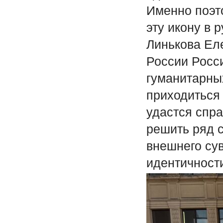
Именно поэт
эту икону в р
Линькова Ел
России Росс
гуманитарных
приходиться 
удастся спра
решить ряд 
внешнего су
идентичност