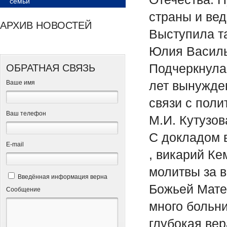
семьи
страны и ве
АРХИВ НОВОСТЕЙ
Выступила т
Юлия Василь
Подчеркнула
ОБРАТНАЯ СВЯЗЬ
лет вынужден
Ваше имя
связи с поли
Ваш телефон
М.И. Кутузов
С докладом 
Е-mail
, викарий Ке
молитвы за в
Введённая информация верна
Божьей Мате
Сообщение
много больни
глубокая вер