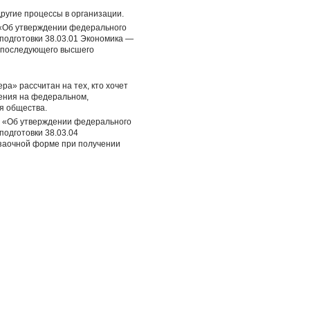
ругие процессы в организации.
. «Об утверждении федерального
подготовки 38.03.01 Экономика —
и последующего высшего
а» рассчитан на тех, кто хочет
ления на федеральном,
я общества.
г. «Об утверждении федерального
одготовки 38.03.04
 заочной форме при получении