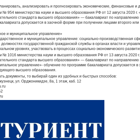
ланировать, анализировать и прогнозировать экономические, финансовые и д
ом № 954 министерства науки и высшего образования РФ от 12 августа 2020 г
ательного стандарта высшего образования» — бакалавриат по направлению 
калавриата допускается в заочной форме при получении лицами второго ил
нное и муниципальное управление»
дарственное и муниципальное управление: социально-производственная сфер
а должностях государственной гражданской службы в органах власти и управ
альном уровнях, участвовать в процессах социально-экономического развити
ом № 1016 министерства науки и высшего образования РФ от 13 августа 2020 
ательного стандарта высшего образования» — бакалавриат по направлению п
ипальное управление»- обучение по программе бакалавриата допускается в
едующего высшего образования.
ать документы, то выбирай один из удобных и быстрых способов:
кузнецк, ул. Орджоникидзе, 8а, 1 этаж, каб. 12
u.ru
52
ru