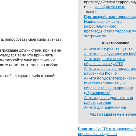
противодействию терроризму
e-mail:
adm@kuzstu-nf.ru
телефон:
Противодействие терроризм
Национальный центр
информационного
противодействия терроризму
экстремизму
и, попробовать свои силы и узнать
Анкетирование
Анкета абитуриента КузГТУ
и граждане других стран, причём не
Анкета для обучающихся Куз
благодаря тому, что принимать
Анкета оценки качества
иальному сайту либо приложению
образования в КузГТУ
ником может стать человек любого
Анкета для научно-педагогич
работников КузГТУ
нальной площадке, либо в онлайн
Анкета по удовлетворенност
качеством организации
образовательного процесса
(обучающиеся)
Анкета для представителей
работодателей
Анкета для выпускников
Часто задаваемые вопр
Политика КузГТУ в отношении о
персональных данных