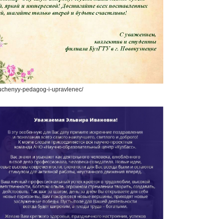
/uchenyy-pedagog-i-upravlenec/