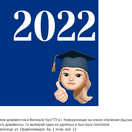
ием документов в Филиале КузГТУ в г. Новокузнецке на очное обучение (выс
ать документы, то выбирай один из удобных и быстрых способов:
кузнецк, ул. Орджоникидзе, 8а, 1 этаж, каб. 12