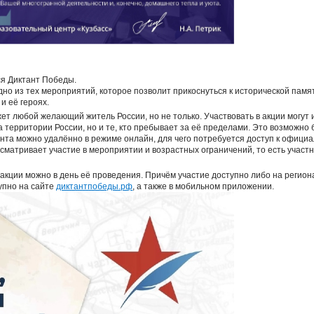
!
ся Диктант Победы.
но из тех мероприятий, которое позволит прикоснуться к исторической памят
и её героях.
ет любой желающий житель России, но не только. Участвовать в акции могут 
на территории России, но и те, кто пребывает за её пределами. Это возможно 
анта можно удалённо в режиме онлайн, для чего потребуется доступ к офиц
сматривает участие в мероприятии и возрастных ограничений, то есть участ
 акции можно в день её проведения. Причём участие доступно либо на регио
упно на сайте
диктантпобеды.рф
, а также в мобильном приложении.