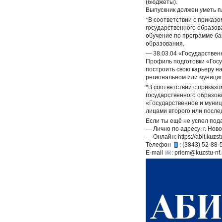
(бюджеты).
Выпускник должен уметь п
*В соответствии с приказ
государственного образов
обучение по программе ба
образования.
— 38.03.04 «Государстве
Профиль подготовки «Госу
построить свою карьеру н
региональном или муницип
*В соответствии с приказ
государственного образов
«Государственное и муниц
лицами второго или посл
Если ты ещё не успел под
— Лично по адресу: г. Ново
— Онлайн:
https://abit.kuzst
Телефон
: (3843) 52-88-
E-mail
:
priem@kuzstu-nf.