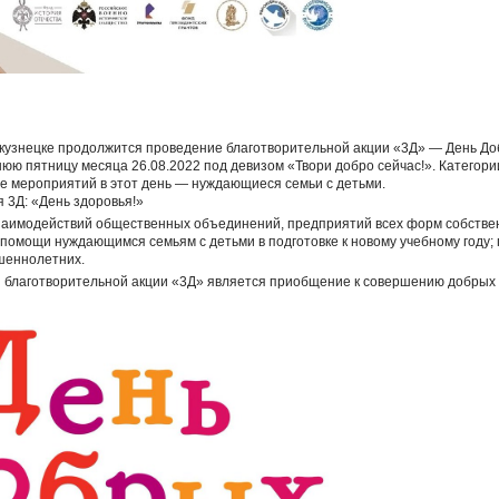
вокузнецке продолжится проведение благотворительной акции «3Д» — День Д
нюю пятницу месяца 26.08.2022 под девизом «Твори добро сейчас!». Категори
е мероприятий в этот день — нуждающиеся семьи с детьми.
я 3Д: «День здоровья!»
заимодействий общественных объединений, предприятий всех форм собственн
помощи нуждающимся семьям с детьми в подготовке к новому учебному году;
шеннолетних.
 благотворительной акции «3Д» является приобщение к совершению добрых 