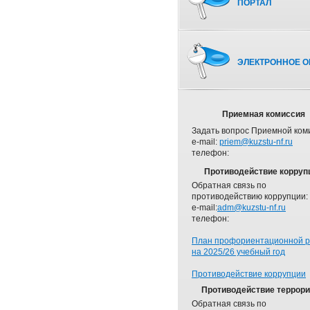
ПОРТАЛ
ЭЛЕКТРОННОЕ О
Приемная комиссия
Задать вопрос Приемной ком
e-mail:
priem@kuzstu-nf.ru
телефон:
Противодействие корруп
Обратная связь по
противодействию коррупции:
e-mail:
adm@kuzstu-nf.ru
телефон:
План профориентационной 
на 2025/26 учебный год
Противодействие коррупции
Противодействие террор
Обратная связь по