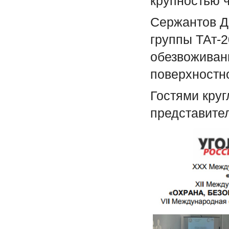
крупностью ч
Сержантов Д
группы ТАт-
обезвоживан
поверхностно
Гостями круг
представите