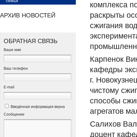
семьи
комплекса п
раскрыты ос
АРХИВ НОВОСТЕЙ
сжигания вод
эксперимент
ОБРАТНАЯ СВЯЗЬ
промышленн
Ваше имя
Карпенок Вик
кафедры экс
Ваш телефон
г. Новокузне
Е-mail
чистому сжи
способы сжиг
Введённая информация верна
агрегатов ма
Сообщение
Салихов Вале
доцент кафе