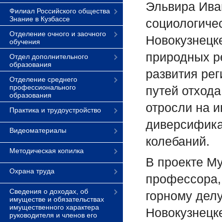
Эльвира Ива
Филиал Российского общества
Знание в Кузбассе
социологичес
Отделение очного и заочного
Новокузнецк
обучения
природных р
Отдел дополнительного
образования
развития рег
Отделение среднего
профессионального
путей отхода
образования
отросли на 
Практика и трудоустройство
диверсифика
Видеоматериалы
колебаний.
Методическая копилка
В проекте Му
Охрана труда
профессора,
Сведения о доходах, об
горному делу
имуществе и обязательствах
имущественного характера
Новокузнецке
руководителя и членов его