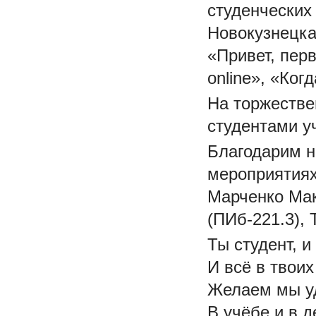
студенческих
Новокузнецка
«Привет, перв
online», «Ко
На торжестве
студентами у
Благодарим н
мероприятиях
Марченко Мак
(ПИб-221.3), 
Ты студент, и 
И всё в твоих
Желаем мы у
В учёбе и в д