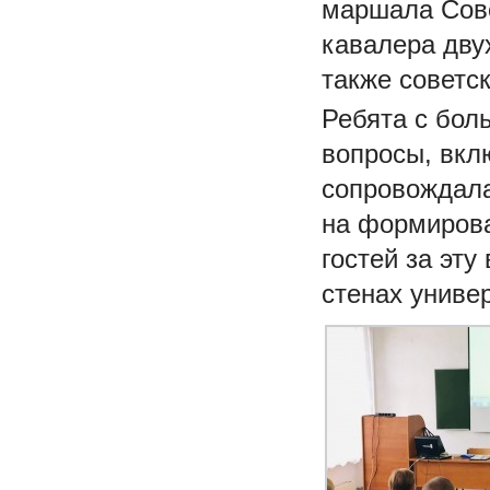
маршала Сове
кавалера дву
также советс
Ребята с бол
вопросы, вкл
сопровождала
на формирова
гостей за эту
стенах униве