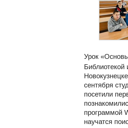
Урок «Основ
Библиотекой 
Новокузнецке
сентября сту
посетили перв
познакомилис
программой W
научатся пои