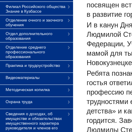
посвящен вс
Филиал Российского общества
Знание в Кузбассе
в развитие г
Отделение очного и заочного
И в канун Дн
обучения
Людмилой Сте
Отдел дополнительного
образования
Федерации, У
Отделение среднего
мамой для ты
профессионального
образования
Новокузнецке
Практика и трудоустройство
Ребята позна
Видеоматериалы
гостья ответ
Методическая копилка
профессию пед
трудностями 
Охрана труда
детства» и к
Сведения о доходах, об
имуществе и обязательствах
гордится. За
имущественного характера
руководителя и членов его
Людмилы Степ