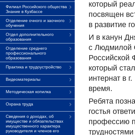
который реал
Филиал Российского общества
Знание в Кузбассе
посвящен вс
Отделение очного и заочного
в развитие г
обучения
Отдел дополнительного
И в канун Д
образования
с Людмилой 
Отделение среднего
профессионального
Российской 
образования
который ста
Практика и трудоустройство
интернат в г
Видеоматериалы
время.
Методическая копилка
Ребята позн
Охрана труда
гостья ответ
Сведения о доходах, об
профессию пе
имуществе и обязательствах
имущественного характера
трудностями
руководителя и членов его