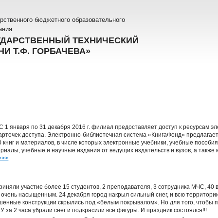
рственного бюджетного образовательного
ания
УДАРСТВЕННЫЙ ТЕХНИЧЕСКИЙ
И Т.Ф. ГОРБАЧЕВА»
 1 января по 31 декабря 2016 г. филиал предоставляет доступ к ресурсам 
рточек доступа. Электронно-библиотечная система «КнигаФонд» предлагает
0 книг и материалов, в числе которых электронные учебники, учебные пособи
риалы, учебные и научные издания от ведущих издательств и вузов, а также
>>>
риняли участие более 15 студентов, 2 преподавателя, 3 сотрудника МЧС, 40
 очень насыщенным. 24 декабря город накрыл сильный снег, и всю территори
ашенные конструкции скрылись под «белым покрывалом». Но для того, чтобы 
 за 2 часа убрали снег и подкрасили все фигуры. И праздник состоялся!!!