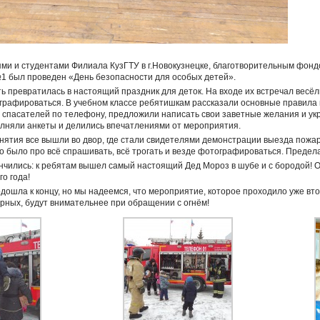
ями и студентами Филиала КузГТУ в г.Новокузнецке, благотворительным ф
1 был проведен «День безопасности для особых детей».
ть превратилась в настоящий праздник для деток. На входе их встречал весё
рафироваться. В учебном классе ребятишкам рассказали основные правила 
 спасателей по телефону, предложили написать свои заветные желания и ук
олняли анкеты и делились впечатлениями от мероприятия.
нятия все вышли во двор, где стали свидетелями демонстрации выезда пож
 было про всё спрашивать, всё трогать и везде фотографироваться. Предела
чились: к ребятам вышел самый настоящий Дед Мороз в шубе и с бородой! О
о года!
дошла к концу, но мы надеемся, что мероприятие, которое проходило уже втор
рных, будут внимательнее при обращении с огнём!