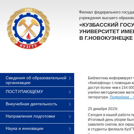
Филиал федерального госуда
учреждения высшего образов
«КУЗБАССКИЙ ГОС
УНИВЕРСИТЕТ ИМЕН
В Г.НОВОКУЗНЕЦКЕ
Сведения об образовательной
Библиотека информирует С
организации
«Книгафонд» с помощью ка
доступ более чем к 154 00
ПОСТУПАЮЩЕМУ
учебно-методические мате
литература.
Подробнее…
Внеучебная деятельность
25 декабря 2015г.
Сегодня в нашей работе п
Направления подготовки
Итоговый день уборки был
завалило снегом, все окр
Наука и инновации
и студенты филиала КузГТУ