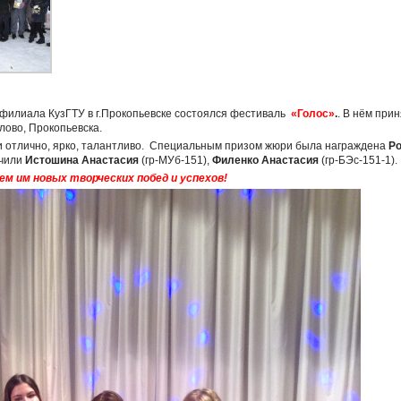
 филиала КузГТУ в г.Прокопьевске состоялся фестиваль
«Голос»
.
. В нём при
лово, Прокопьевска.
 отлично, ярко, талантливо. Специальным призом жюри была награждена
Р
учили
Истошина Анастасия
(гр-МУб-151),
Филенко Анастасия
(гр-БЭс-151-1).
ем
им
новых
творческих
побед
и
успехов
!