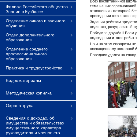
Всех воспитанников школы
тема наших соревнований 
Филиал Российского общества
отношения к пожарной без
Знание в Кузбассе
проведении всех этапов п
Отделение очного и заочного
Задания ребятам предстоя
обучения
ледянках, разукрасить ёл
Победила дружба!!! Всем
Отдел дополнительного
подведении итогов ребят 
образования
Но и на этом сюрпризы не
Отделение среднего
посвященному пожарной бе
профессионального
Праздник удался на славу,
образования
Практика и трудоустройство
Видеоматериалы
Методическая копилка
Охрана труда
Сведения о доходах, об
имуществе и обязательствах
имущественного характера
руководителя и членов его