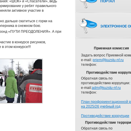
ания: «ШОК» и «Спасатели», ведь
ПОРТАЛ
ормирование у ребят правильного
иняли активное участие в
о дальше скатиться с горки на
оперника в снежном бою.
ЭЛЕКТРОННОЕ О
ый фонд «ПУТИ ПРЕОДОЛЕНИЯ». А при
астие в конкурсе рисунков,
 этом конкурсе!!!
Приемная комиссия
Задать вопрос Приемной ком
e-mail:
priem@kuzstu-nf.ru
телефон:
Противодействие корруп
Обратная связь по
противодействию коррупции:
e-mail:
adm@kuzstu-nf.ru
телефон:
План профориентационной 
на 2025/26 учебный год
Противодействие коррупции
Противодействие террор
Обратная связь по