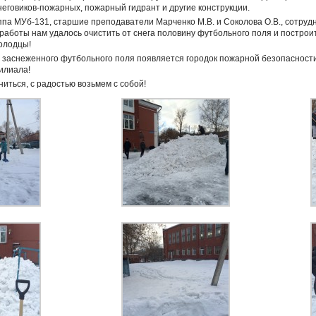
еговиков-пожарных, пожарный гидрант и другие конструкции.
ппа МУб-131, старшие преподаватели Марченко М.В. и Соколова О.В., сотру
работы нам удалось очистить от снега половину футбольного поля и построит
олодцы!
те заснеженного футбольного поля появляется городок пожарной безопасност
илиала!
иться, с радостью возьмем с собой!