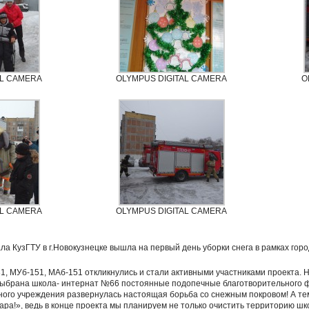
AL CAMERA
OLYMPUS DIGITAL CAMERA
O
AL CAMERA
OLYMPUS DIGITAL CAMERA
а КузГТУ в г.Новокузнецке вышла на первый день уборки снега в рамках горо
31, МУб-151, МАб-151 откликнулись и стали активными участниками проекта.
 выбрана школа- интернат №66 постоянные подопечные благотворительно
ного учреждения развернулась настоящая борьба со снежным покровом! А т
ра!», ведь в конце проекта мы планируем не только очистить территорию школ