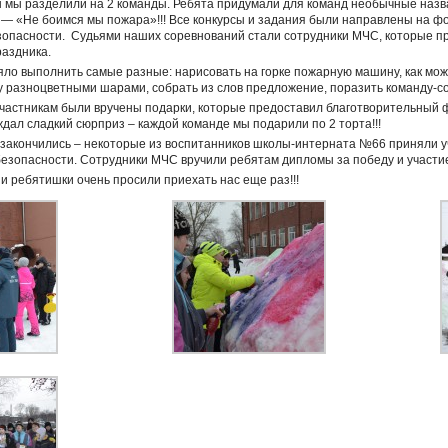
 мы разделили на 2 команды. Ребята придумали для команд необычные назв
— «Не боимся мы пожара»!!! Все конкурсы и задания были направлены на ф
опасности. Судьями наших соревнований стали сотрудники МЧС, которые пр
раздника.
ло выполнить самые разные: нарисовать на горке пожарную машину, как можн
ку разноцветными шарами, собрать из слов предложение, поразить команду-с
 участникам были вручены подарки, которые предоставил благотворительн
ждал сладкий сюрприз – каждой команде мы подарили по 2 торта!!!
 закончились – некоторые из воспитанников школы-интерната №66 приняли уч
зопасности. Сотрудники МЧС вручили ребятам дипломы за победу и участие в
 и ребятишки очень просили приехать нас еще раз!!!