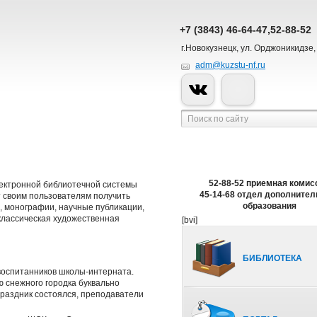
+7 (3843) 46-64-47,52-88-52
г.Новокузнецк, ул. Орджоникидзе,
adm@kuzstu-nf.ru
52-88-52 приемная комис
электронной библиотечной системы
45-14-68 отдел дополнител
 своим пользователям получить
образования
я, монографии, научные публикации,
 классическая художественная
[bvi]
БИБЛИОТЕКА
 воспитанников школы-интерната.
ю снежного городка буквально
праздник состоялся, преподаватели