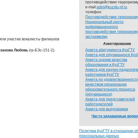
противодействию терроризму
e-mail:
adm@kuzstu-nf.ru
телефон:
Противодействие терроризм
Национальный центр
информационного
противодействия терроризму
экстремизму
няли участие вокалисты филиалов
Анкетирование
Анкета абитуриента КузГТУ
озанова Любовь
(гр-БЭс-151-2).
Анкета для обучающихся Куз
Анкета оценки качества
образования в КузГТУ
Анкета для научно-педагогич
работников КузГТУ
Анкета по удовлетворенност
качеством организации
образовательного процесса
(обучающиеся)
Анкета для представителей
работодателей
Анкета для выпускников
Часто задаваемые вопр
Политика КузГТУ в отношении о
персональных данных