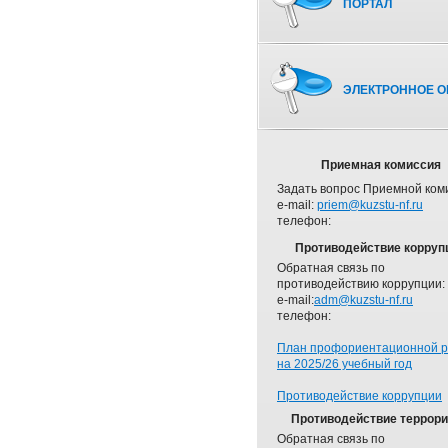
ПОРТАЛ
ЭЛЕКТРОННОЕ О
Приемная комиссия
Задать вопрос Приемной ком
e-mail:
priem@kuzstu-nf.ru
телефон:
Противодействие корруп
Обратная связь по
противодействию коррупции:
e-mail:
adm@kuzstu-nf.ru
телефон:
План профориентационной 
на 2025/26 учебный год
Противодействие коррупции
Противодействие террор
Обратная связь по