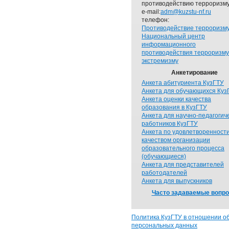
противодействию терроризму
e-mail:
adm@kuzstu-nf.ru
телефон:
Противодействие терроризм
Национальный центр
информационного
противодействия терроризму
экстремизму
Анкетирование
Анкета абитуриента КузГТУ
Анкета для обучающихся Куз
Анкета оценки качества
образования в КузГТУ
Анкета для научно-педагогич
работников КузГТУ
Анкета по удовлетворенност
качеством организации
образовательного процесса
(обучающиеся)
Анкета для представителей
работодателей
Анкета для выпускников
Часто задаваемые вопр
Политика КузГТУ в отношении о
персональных данных