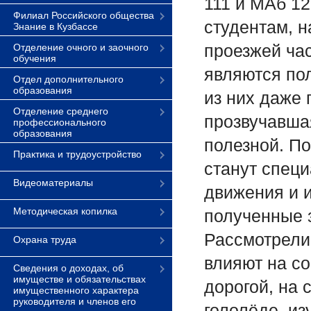
111 и МАб 12
Филиал Российского общества
студентам, 
Знание в Кузбассе
проезжей час
Отделение очного и заочного
обучения
являются по
Отдел дополнительного
образования
из них даже
Отделение среднего
прозвучавшая
профессионального
образования
полезной. П
Практика и трудоустройство
станут спец
Видеоматериалы
движения и 
Методическая копилка
полученные з
Рассмотрели
Охрана труда
влияют на с
Сведения о доходах, об
имуществе и обязательствах
дорогой, на 
имущественного характера
руководителя и членов его
гололёде, из