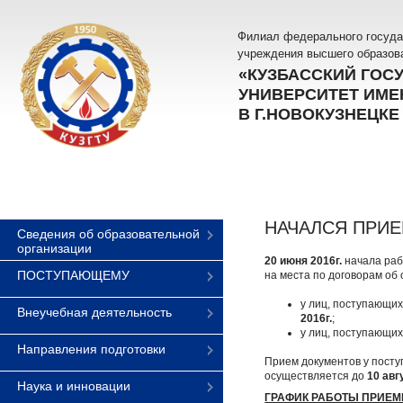
Филиал федерального госуда
учреждения высшего образов
«КУЗБАССКИЙ ГОС
УНИВЕРСИТЕТ ИМЕН
В Г.НОВОКУЗНЕЦКЕ
НАЧАЛСЯ ПРИЕ
Сведения об образовательной
организации
20 июня 2016г.
начала раб
ПОСТУПАЮЩЕМУ
на места по договорам об
у лиц, поступающи
Внеучебная деятельность
2016г.
;
у лиц, поступающих
Направления подготовки
Прием документов у пост
осуществляется до
10 авг
Наука и инновации
ГРАФИК РАБОТЫ ПРИЕМ