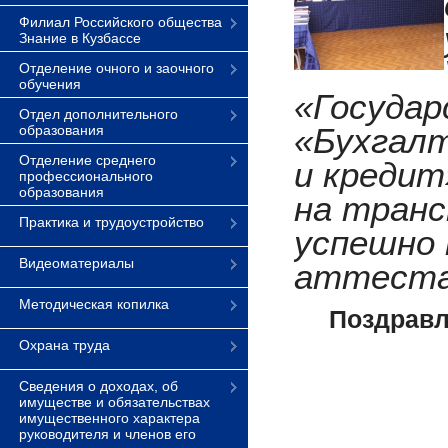
Филиал Российского общества
Знание в Кузбассе
Отделение очного и заочного
обучения
«Государ
Отдел дополнительного
«Бухгалт
образования
Отделение среднего
и кредит
профессионального
образования
на тран
Практика и трудоустройство
успешно
Видеоматериалы
аттеста
Методическая копилка
Поздравл
Охрана труда
Сведения о доходах, об
имуществе и обязательствах
имущественного характера
руководителя и членов его