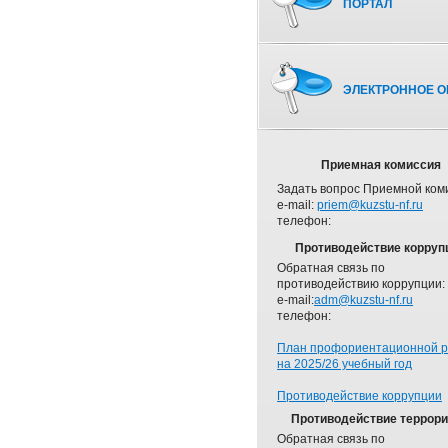
ПОРТАЛ
ЭЛЕКТРОННОЕ О
Приемная комиссия
Задать вопрос Приемной ком
e-mail:
priem@kuzstu-nf.ru
телефон:
Противодействие корруп
Обратная связь по
противодействию коррупции:
e-mail:
adm@kuzstu-nf.ru
телефон:
План профориентационной 
на 2025/26 учебный год
Противодействие коррупции
Противодействие террор
Обратная связь по