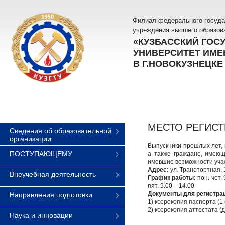
Филиал федерального госуда
учреждения высшего образов
«КУЗБАССКИЙ ГОС
УНИВЕРСИТЕТ ИМЕН
В Г.НОВОКУЗНЕЦКЕ
МЕСТО РЕГИСТ
Сведения об образовательной
организации
Выпускники прошлых лет,
ПОСТУПАЮЩЕМУ
а также граждане, имеющ
имевшие возможности учас
Адрес:
ул. Транспортная, 1
Внеучебная деятельность
График работы:
пон.-чет. 
пят. 9.00 – 14.00
Документы для регистра
Направления подготовки
1) ксерокопия паспорта (1
2) ксерокопия аттестата (
Наука и инновации