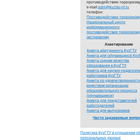
противодействию терроризму
e-mail:
adm@kuzstu-nf.ru
телефон:
Противодействие терроризм
Национальный центр
информационного
противодействия терроризму
экстремизму
Анкетирование
Анкета абитуриента КузГТУ
Анкета для обучающихся Куз
Анкета оценки качества
образования в КузГТУ
Анкета для научно-педагогич
работников КузГТУ
Анкета по удовлетворенност
качеством организации
образовательного процесса
(обучающиеся)
Анкета для представителей
работодателей
Анкета для выпускников
Часто задаваемые вопр
Политика КузГТУ в отношении о
персональных данных