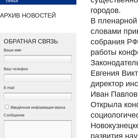
семьи
городов.
АРХИВ НОВОСТЕЙ
В пленарной
словами при
собрания РФ
ОБРАТНАЯ СВЯЗЬ
работы конф
Ваше имя
Законодател
Ваш телефон
Евгения Викт
директор ин
Е-mail
Иван Павлов
Открыла кон
Введённая информация верна
социологичес
Сообщение
Новокузнецке
развития нау