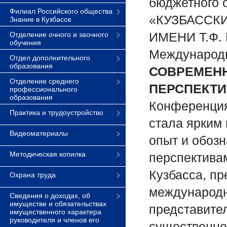
бюджетного 
Филиал Российского общества
«КУЗБАССК
Знание в Кузбассе
ИМЕНИ Т.Ф. 
Отделение очного и заочного
обучения
Международн
Отдел дополнительного
образования
СОВРЕМЕНН
Отделение среднего
ПЕРСПЕКТ
профессионального
образования
Конференция
Практика и трудоустройство
стала ярким
Видеоматериалы
опыт и обоз
Методическая копилка
перспектива
Кузбасса, п
Охрана труда
международн
Сведения о доходах, об
имуществе и обязательствах
представите
имущественного характера
руководителя и членов его
существенно