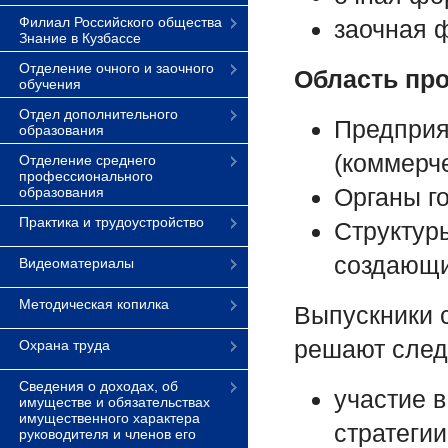
Филиал Российского общества
заочная 
Знание в Кузбассе
Отделение очного и заочного
Область пр
обучения
Отдел дополнительного
Предприя
образования
(коммерч
Отделение среднего
профессионального
Органы г
образования
Практика и трудоустройство
Структур
создающи
Видеоматериалы
Методическая копилка
Выпускники 
решают след
Охрана труда
Сведения о доходах, об
участие в
имуществе и обязательствах
имущественного характера
стратегии
руководителя и членов его