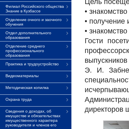
Цель посеще
Филиал Российского общества
• знакомств
Знание в Кузбассе
• получение
Отделение очного и заочного
обучения
• знакомств
Отдел дополнительного
образования
Гости посет
Отделение среднего
профессорск
профессионального
образования
выпускников
Практика и трудоустройство
Э. И. Забне
Видеоматериалы
специальнос
Методическая копилка
исчерпывающ
Администра
Охрана труда
директоров ш
Сведения о доходах, об
имуществе и обязательствах
имущественного характера
руководителя и членов его