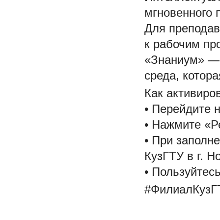
мгновенного п
Для преподав
к рабочим пр
«Знаниум» — 
среда, котор
Как активиро
• Перейдите н
• Нажмите «Р
• При заполн
КузГТУ в г. Н
• Пользуйтес
#ФилиалКузГ