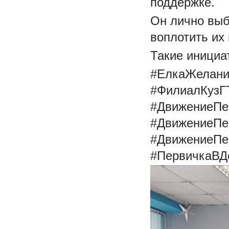
поддержке.
Он лично выб
воплотить их
Такие инициа
#ЕлкаЖелани
#ФилиалКузГ
#ДвижениеПе
#ДвижениеПе
#ДвижениеПе
#ПервичкаВД