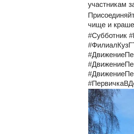
участникам з
Присоединяйт
чище и краше
#Субботник 
#ФилиалКузГ
#ДвижениеПе
#ДвижениеПе
#ДвижениеПе
#ПервичкаВД