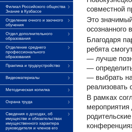
Филиал Российского общества
совместной п
Знание в Кузбассе
Это значимый
Отделение очного и заочного
обучения
осознанного 
Отдел дополнительного
Благодаря па
образования
Отделение среднего
ребята смогут
профессионального
образования
— лучше поз
Практика и трудоустройство
— определить
— выбрать на
Видеоматериалы
реализовать 
Методическая копилка
В рамках сог
Охрана труда
мероприятия 
Сведения о доходах, об
родительские
имуществе и обязательствах
имущественного характера
конференциях
руководителя и членов его