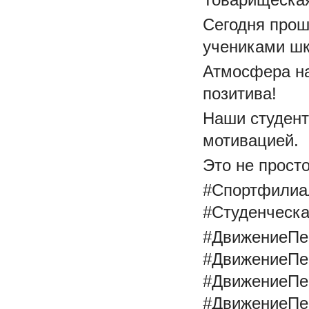
Сегодня прош
учениками ш
Атмосфера на
позитива!
Наши студент
мотивацией.
Это не прост
#Спортфилиа
#Студенческ
#ДвижениеПе
#ДвижениеПе
#ДвижениеПе
#ДвижениеПе