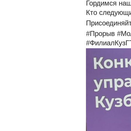
Гордимся наш
Кто следующ
Присоединяйт
#Прорыв #Мо
#ФилиалКузГ