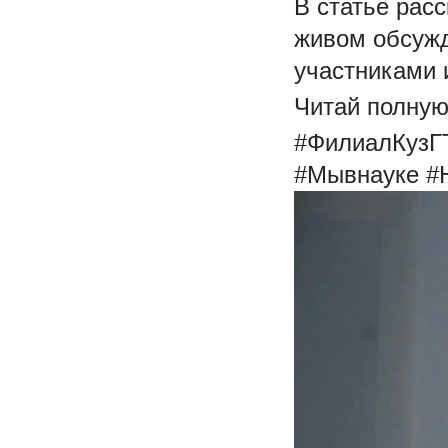
В статье рас
живом обсужд
участниками 
Читай полную
#ФилиалКузГ
#Мывнауке #