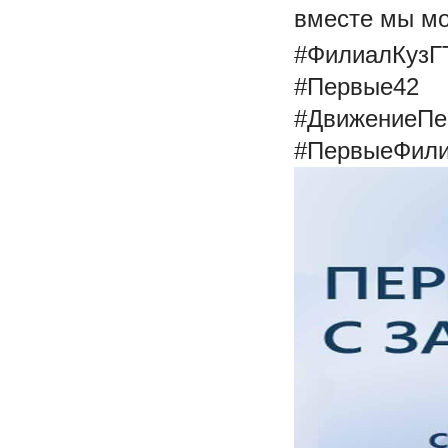
вместе мы мо
#ФилиалКузГ
#Первые42
#ДвижениеПе
#ПервыеФили