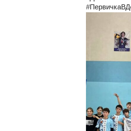
#ПервичкаВД