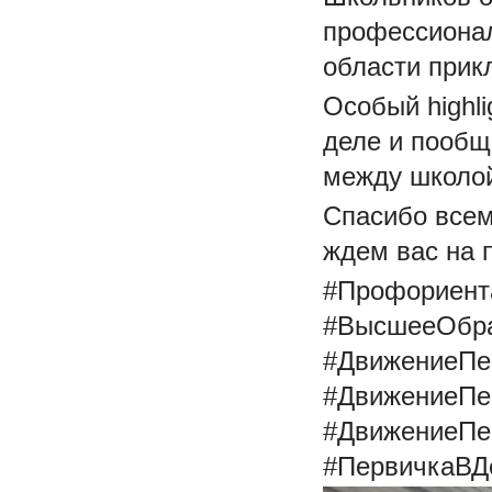
профессионал
области прик
Особый highli
деле и пообщ
между школой
Спасибо всем
ждем вас на 
#Профориент
#ВысшееОбра
#ДвижениеПе
#ДвижениеПе
#ДвижениеПе
#ПервичкаВД