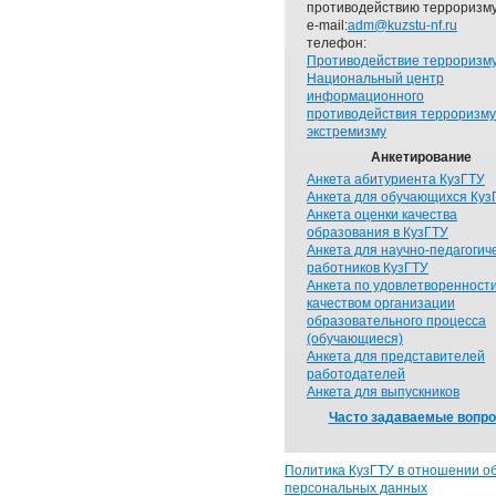
противодействию терроризму
e-mail:
adm@kuzstu-nf.ru
телефон:
Противодействие терроризм
Национальный центр
информационного
противодействия терроризму
экстремизму
Анкетирование
Анкета абитуриента КузГТУ
Анкета для обучающихся Куз
Анкета оценки качества
образования в КузГТУ
Анкета для научно-педагогич
работников КузГТУ
Анкета по удовлетворенност
качеством организации
образовательного процесса
(обучающиеся)
Анкета для представителей
работодателей
Анкета для выпускников
Часто задаваемые вопр
Политика КузГТУ в отношении о
персональных данных