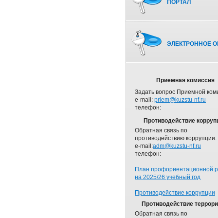
ПОРТАЛ
ЭЛЕКТРОННОЕ О
Приемная комиссия
Задать вопрос Приемной ком
e-mail:
priem@kuzstu-nf.ru
телефон:
Противодействие корруп
Обратная связь по
противодействию коррупции:
e-mail:
adm@kuzstu-nf.ru
телефон:
План профориентационной 
на 2025/26 учебный год
Противодействие коррупции
Противодействие террор
Обратная связь по