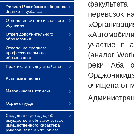
факультета
Филиал Российского общества
Знание в Кузбассе
перевозок н
Отделение очного и заочного
«Организаци
обучения
«Автомобили
Отдел дополнительного
образования
участие в 
Отделение среднего
профессионального
(аналог Worl
образования
реки Аба о
Практика и трудоустройство
Орджоникидз
Видеоматериалы
очищена от 
Методическая копилка
Администрац
Охрана труда
Сведения о доходах, об
имуществе и обязательствах
имущественного характера
руководителя и членов его