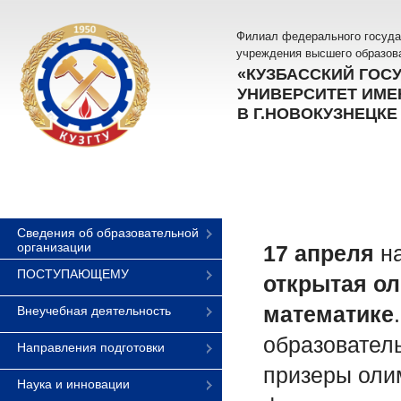
Филиал федерального госуда
учреждения высшего образов
«КУЗБАССКИЙ ГОС
УНИВЕРСИТЕТ ИМЕН
В Г.НОВОКУЗНЕЦКЕ
Сведения об образовательной
организации
17 апреля
на
ПОСТУПАЮЩЕМУ
открытая о
математике
Внеучебная деятельность
образовател
Направления подготовки
призеры оли
Наука и инновации