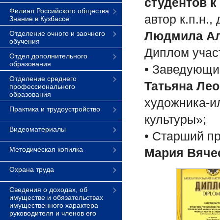
студентов к
Филиал Российского общества
автор к.п.н.
Знание в Кузбассе
Людмила Ал
Отделение очного и заочного
обучения
Диплом учас
Отдел дополнительного
образования
• Заведующий
Отделение среднего
Татьяна Ле
профессионального
образования
художника-и
Практика и трудоустройство
культуры»;
Видеоматериалы
• Старший п
Методическая копилка
Мария Вяче
Охрана труда
Сведения о доходах, об
имуществе и обязательствах
имущественного характера
руководителя и членов его