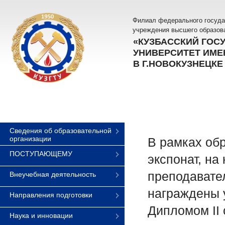
Филиал федерального госуда
учреждения высшего образов
«КУЗБАССКИЙ ГОС
УНИВЕРСИТЕТ ИМЕН
В Г.НОВОКУЗНЕЦКЕ
Сведения об образовательной
организации
В рамках об
ПОСТУПАЮЩЕМУ
экспонат, на
преподавател
Внеучебная деятельность
награждены 
Направления подготовки
Дипломом II
Наука и инновации