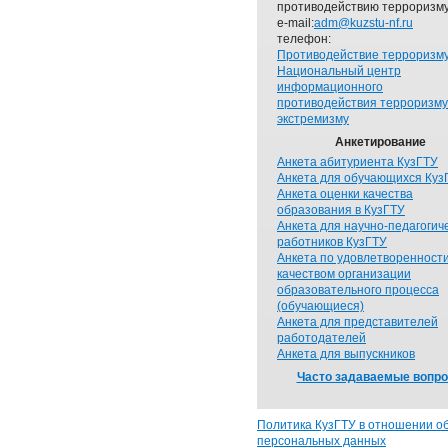
противодействию терроризму
e-mail:
adm@kuzstu-nf.ru
телефон:
Противодействие терроризм
Национальный центр
информационного
противодействия терроризму
экстремизму
Анкетирование
Анкета абитуриента КузГТУ
Анкета для обучающихся Куз
Анкета оценки качества
образования в КузГТУ
Анкета для научно-педагогич
работников КузГТУ
Анкета по удовлетворенност
качеством организации
образовательного процесса
(обучающиеся)
Анкета для представителей
работодателей
Анкета для выпускников
Часто задаваемые вопр
Политика КузГТУ в отношении о
персональных данных