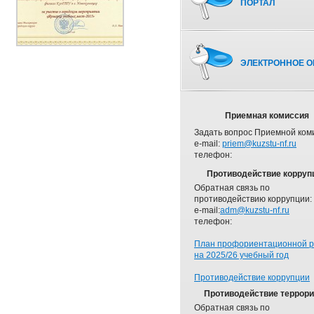
ПОРТАЛ
ЭЛЕКТРОННОЕ О
Приемная комиссия
Задать вопрос Приемной ком
e-mail:
priem@kuzstu-nf.ru
телефон:
Противодействие корруп
Обратная связь по
противодействию коррупции:
e-mail:
adm@kuzstu-nf.ru
телефон:
План профориентационной 
на 2025/26 учебный год
Противодействие коррупции
Противодействие террор
Обратная связь по