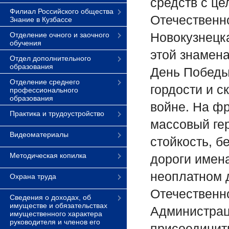
средств с ц
Филиал Российского общества
Отечественн
Знание в Кузбассе
Новокузнецк
Отделение очного и заочного
обучения
этой знамена
Отдел дополнительного
образования
День Победы
Отделение среднего
гордости и с
профессионального
образования
войне. На ф
Практика и трудоустройство
массовый ге
Видеоматериалы
стойкость, б
Методическая копилка
дороги имена
неоплатном 
Охрана труда
Отечественн
Сведения о доходах, об
имуществе и обязательствах
Администрац
имущественного характера
руководителя и членов его
присоединит